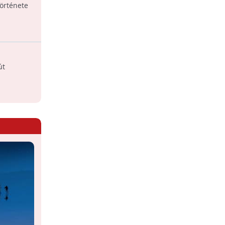
örténete
út