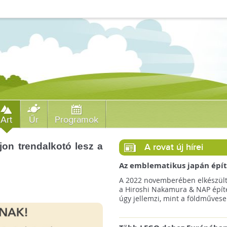
Art
Űr
Programok
jon trendalkotó lesz a
A rovat új hírei
Az emblematikus japán épít
így képzeli el a Föld Könyvt
A 2022 novemberében elkészült
a Hiroshi Nakamura & NAP épít
úgy jellemzi, mint a földművesek