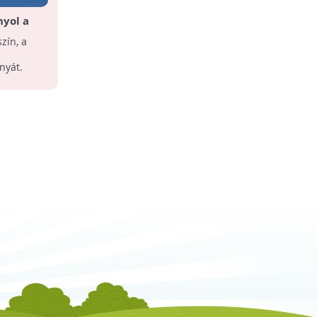
nyol a
zín, a
nyát.