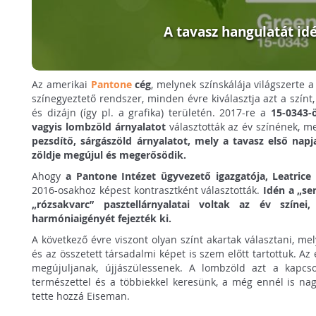
A tavasz hangulatát idé
Az amerikai
Pantone
cég
, melynek színskálája világszerte 
színegyeztető rendszer, minden évre kiválasztja azt a színt,
és dizájn (így pl. a grafika) területén. 2017-re a
15-0343-
vagyis lombzöld árnyalatot
választották az év színének, me
pezsdítő, sárgászöld árnyalatot, mely a tavasz első napj
zöldje megújul és megerősödik.
Ahogy
a Pantone Intézet ügyvezető igazgatója, Leatric
2016-osakhoz képest kontrasztként választották.
Idén a „se
„rózsakvarc” pasztellárnyalatai voltak az év színei
harmóniaigényét fejezték ki.
A következő évre viszont olyan színt akartak választani, mel
és az összetett társadalmi képet is szem előtt tartottuk. A
megújuljanak, újjászülessenek. A lombzöld azt a kapcsol
természettel és a többiekkel keresünk, a még ennél is na
tette hozzá Eiseman.