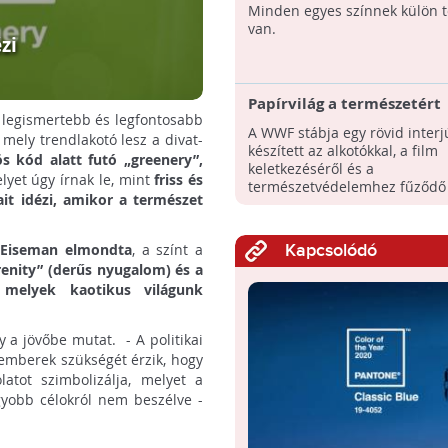
Minden egyes színnek külön t
van.
zi
Papírvilág a természetért
a legismertebb és legfontosabb
A WWF stábja egy rövid interj
 mely trendlakotó lesz a divat-
készített az alkotókkal, a film
ös kód alatt futó „greenery”,
keletkezéséről és a
lyet úgy írnak le, mint
friss és
természetvédelemhez fűződő
ait idézi, amikor a természet
viszonyukról.
e Eiseman elmondta
, a színt a
Kapcsolódó
renity” (derűs nyugalom) és a
, melyek kaotikus világunk
y a jövőbe mutat. - A politikai
z emberek szükségét érzik, hogy
atot szimbolizálja, melyet a
gyobb célokról nem beszélve -