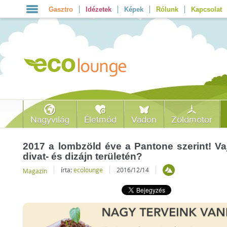
Gasztro
Idézetek
Képek
Rólunk
Kapcsolat
Nagyvilág
Életmód
Vadon
Zöldmotor
2017 a lombzöld éve a Pantone szerint! Va
divat- és dizájn területén?
írta:
ecolounge
2016/12/14
Magazin