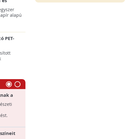
 és
acskókat
egyszer
apír alapú
ó PET-
ított
k
nak a
Kreatív újrahasznosítás: Elegáns
ékszerek hulladékból
észeti
Hulladékból is készülhetnek haute
ése
couture kiegészítők.
ést.
 színeit