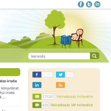
ész-iroda
árát
 könyvtárat
ész-iroda
17120
Feliratkozás hírlevélre
 ...
435
Feliratkozás VIP hírlevélre