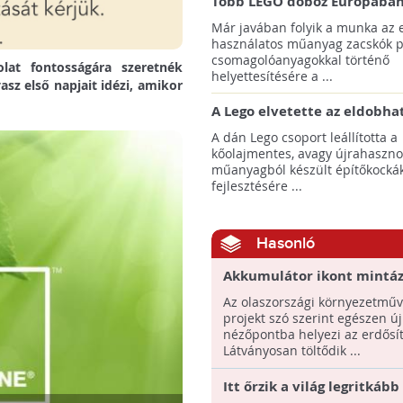
Több LEGO doboz Európában
Ázsiában már papír alapú z
Már javában folyik a munka az 
fog tartalmazni
használatos műanyag zacskók p
csomagolóanyagokkal történő
olat fontosságára szeretnék
helyettesítésére a ...
vasz első napjait idézi, amikor
A Lego elvetette az eldobhat
palack alapú építőkockák
A dán Lego csoport leállította a
koncepcióját
kőolajmentes, avagy újrahasznos
műanyagból készült építőkocká
fejlesztésére ...
Hasonló
Akkumulátor ikont mintáz
fák - Íme a világ eddigi
Az olaszországi környezetműv
legötletesebb újraerdősít
projekt szó szerint egészen új
nézőpontba helyezi az erdősít
Látványosan töltődik ...
Itt őrzik a világ legritkább