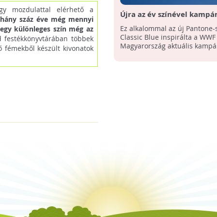
gy mozdulattal elérhető a
Újra az év színével kampá
néhány száz éve még mennyi
WWF Magyarország
Ez alkalommal az új Pantone-s
-egy különleges szín még az
Classic Blue inspirálta a WWF
 festékkönyvtárában többek
Magyarország aktuális kampá
 fémekből készült kivonatok