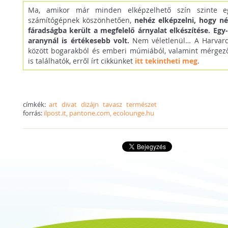
Ma, amikor már minden elképzelhető szín szinte e
számítógépnek köszönhetően,
nehéz elképzelni, hogy 
fáradságba került a megfelelő árnyalat elkészítése. Egy
aranynál is értékesebb volt.
Nem véletlenül… A Harvard
között bogarakból és emberi múmiából, valamint mérgező
is találhatók, erről írt cikkünket
itt tekintheti meg
.
címkék:
art
divat
dizájn
tavasz
természet
forrás:
ilpost.it, pantone.com, ecolounge.hu