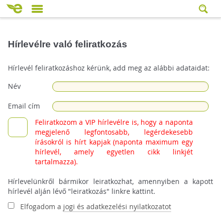
Hírlevélre való feliratkozás
Hírlevél feliratkozáshoz kérünk, add meg az alábbi adataidat:
Név
Email cím
Feliratkozom a VIP hírlevélre is, hogy a naponta
megjelenő legfontosabb, legérdekesebb
írásokról is hírt kapjak (naponta maximum egy
hírlevél, amely egyetlen cikk linkjét
tartalmazza).
Hírlevelünkről bármikor leiratkozhat, amennyiben a kapott
hírlevél alján lévő "leiratkozás" linkre kattint.
Elfogadom a
jogi és adatkezelési nyilatkozatot