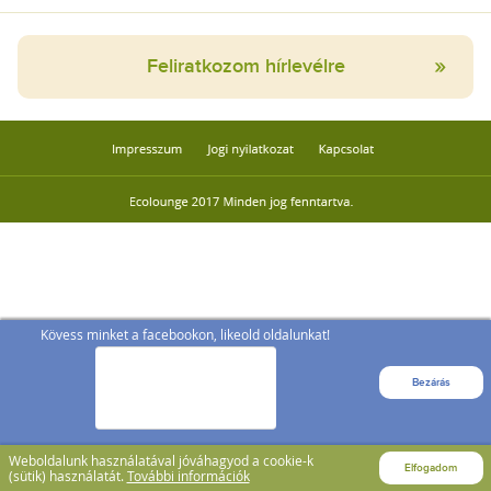
Feliratkozom hírlevélre
Kövess minket a facebookon, likeold oldalunkat!
Bezárás
Weboldalunk használatával jóváhagyod a cookie-k
Elfogadom
(sütik) használatát.
További információk