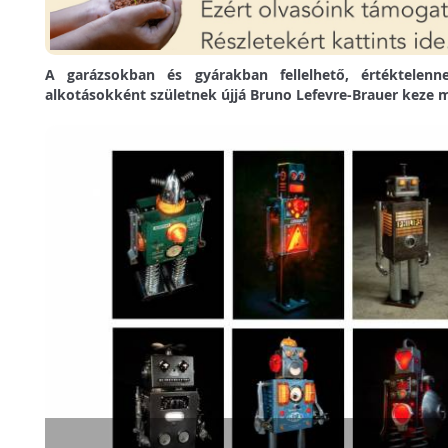
A garázsokban és gyárakban fellelhető, értéktelen
alkotásokként születnek újjá Bruno Lefevre-Brauer keze m