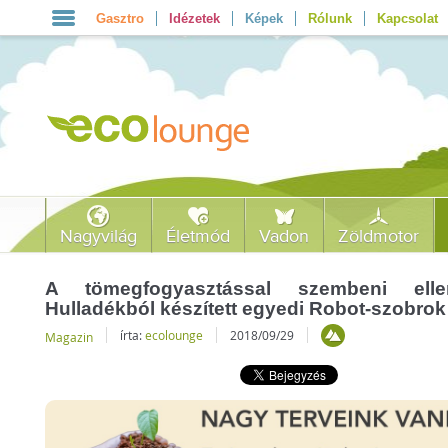
Gasztro
Idézetek
Képek
Rólunk
Kapcsolat
Nagyvilág
Életmód
Vadon
Zöldmotor
A tömegfogyasztással szembeni ellen
Hulladékból készített egyedi Robot-szobrok
írta:
ecolounge
2018/09/29
Magazin