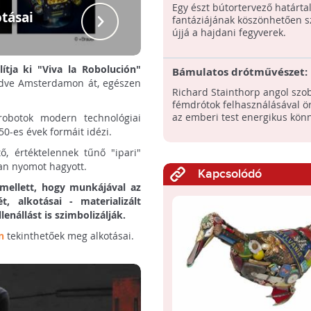
Egy észt bútortervező határta
tásai
+Brauer egy
fantáziájának köszönhetően s
újjá a hajdani fegyverek.
lítja ki "Viva la Robolución"
Bámulatos drótművészet:
ezdve Amsterdamon át, egészen
életnagyságú szobrok fém
Richard Stainthorp angol szo
újrahasznosításával
fémdrótok felhasználásával ö
az emberi test energikus kön
robotok modern technológiai
50-es évek formáit idézi.
ő, értéktelennek tűnő "ipari"
óan nyomot hagyott.
Kapcsolódó
amellett, hogy munkájával az
t, alkotásai - materializált
enállást is szimbolizálják.
n
tekinthetőek meg alkotásai.