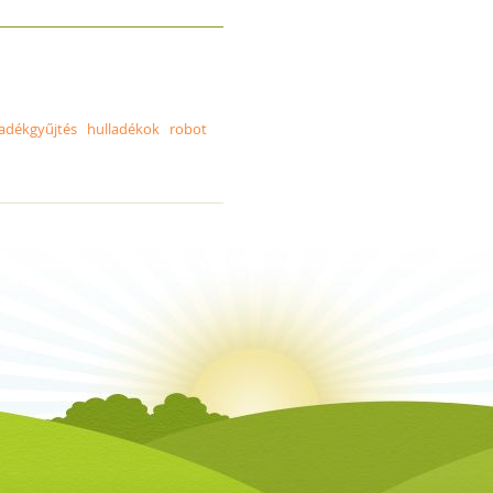
ladékgyűjtés
hulladékok
robot