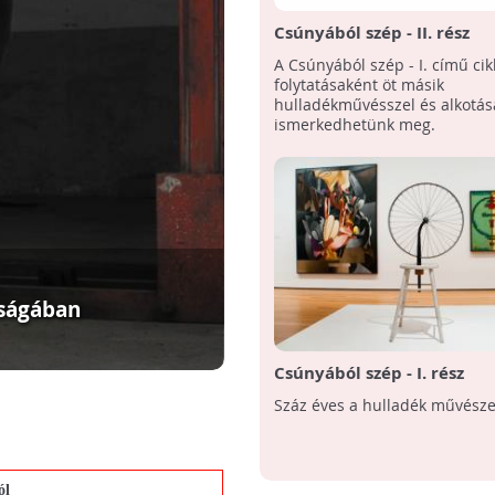
Csúnyából szép - II. rész
A Csúnyából szép - I. című cik
folytatásaként öt másik
hulladékművésszel és alkotás
ismerkedhetünk meg.
aságában
Csúnyából szép - I. rész
Száz éves a hulladék művésze
ól