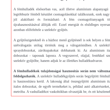
A fémhulladék elsősorban vas, acél illetve alumínium alapanyagú h
legtöbbször fémből készület csomagolásokkal találkozunk, ezek nagy
jól alakítható és formázható. A fém csomagolóanyagok t
újrahasznosításával állítják elő. Ezzel energiát és elsődleges nyers
azonban előfeltétele a szelektív gyűjtés.
A gyűjtőszigeteknél és a házhoz menő gyűjtésnél is sok helyen a fém
szétválogatás utólag történik meg a válogatóműben. A szelektí
spraydobozokat, zárókupakokat dobhatunk ki. Az alumínium ita
dobozokat - tapossuk laposra. A vegyszerrel, olajjal, festékkel s
szelektív gyűjtőbe, hanem adjuk le az illetékes hulladékudvaron.
A fémhulladékok tulajdonságai hasznosítás során nem változnak
feldolgozhatók.
A szelektív hulladékgyűjtés során begyűjtött fémhul
is hasznosításra kerül. A lakosság által összegyűjtött alumínium i
italos dobozokat, de egyéb termékeket is, például autó alkatrészeket,
metróba. A vashulladékot vaskohókban olvasztják be, és ott készítene