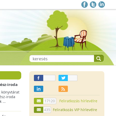
ész-iroda
árát
 könyvtárat
ész-iroda
17120
Feliratkozás hírlevélre
 ...
435
Feliratkozás VIP hírlevélre