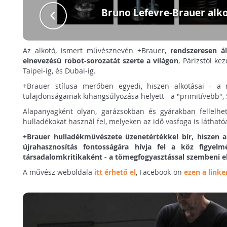
Bruno Lefevre-Brauer alko
Az alkotó, ismert művésznevén +Brauer,
rendszeresen ál
elnevezésű robot-sorozatát szerte a világon
, Párizstól k
Taipei-ig, és Dubai-ig.
+Brauer stílusa merőben egyedi, hiszen alkotásai - a 
tulajdonságainak kihangsúlyozása helyett - a "primitívebb", 
Alapanyagként olyan, garázsokban és gyárakban fellelhet
hulladékokat használ fel, melyeken az idő vasfoga is láthat
+Brauer hulladékművészete üzenetértékkel bír, hiszen 
újrahasznosítás fontosságára hívja fel a köz figyelmé
társadalomkritikaként - a tömegfogyasztással szembeni ell
A művész weboldala
itt érhető el
, Facebook-on
ezen a linke