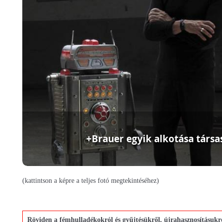
+Brauer egyik alkotása társ
(kattintson a képre a teljes fotó megtekintéséhez)
Röviden a fémhulladékokról és gyűjtésükről, újrahasznosításukr