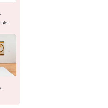
k
aikkal
t!