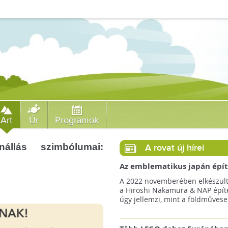
Art
Űr
Programok
állás szimbólumai:
A rovat új hírei
Az emblematikus japán épít
így képzeli el a Föld Könyvt
A 2022 novemberében elkészült
a Hiroshi Nakamura & NAP épít
úgy jellemzi, mint a földművesek