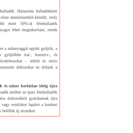
ulladék. Háztartási hulladékként
 része alumíniumból készült, mely
öbb mint 50%-át fémhulladék
anyagot lehet megtakarítani, ennek
et a műanyaggal együtt gyűjtik, a
v gyűjtőkbe ital-, konzerv-, és
losdobozokat – üdtítő és sörös
zennyezett dobozokat ne dobjuk a
 és szinte korlátlan ideig újra
ladék mellett az ipari fémhulladék
talos dobozokból gyárthatnak újra
 vagy ventilátor lapátot a londoni
k belőlük új terméket.