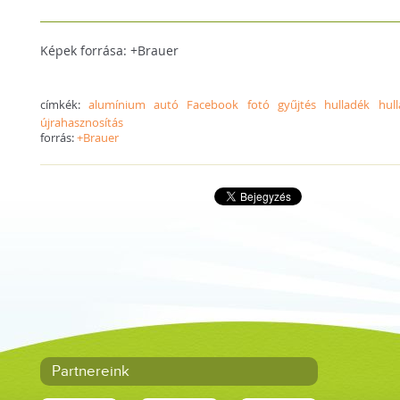
Képek forrása: +Brauer
címkék:
alumínium
autó
Facebook
fotó
gyűjtés
hulladék
hul
újrahasznosítás
forrás:
+Brauer
Partnereink