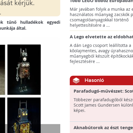
Több LEGO doboz Európában
Ázsiában már papír alapú z
Már javában folyik a munka az 
fog tartalmazni
használatos műanyag zacskók p
csomagolóanyagokkal történő
nek tűnő hulladékok egyedi
helyettesítésére a ...
unkája által.
A Lego elvetette az eldobhat
palack alapú építőkockák
A dán Lego csoport leállította a
koncepcióját
kőolajmentes, avagy újrahasznos
műanyagból készült építőkocká
fejlesztésére ...
Hasonló
Parafadugó-művészet: Sco
Gundersen munkássága
Többezer parafadugóból kész
Scott James Gundersen külön
képei.
Aknabútorok az észt tenge