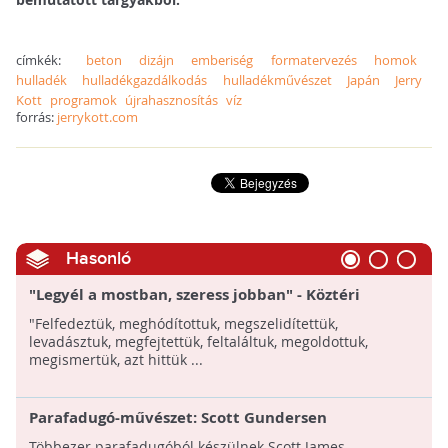
címkék:
beton
dizájn
emberiség
formatervezés
homok
hulladék
hulladékgazdálkodás
hulladékművészet
Japán
Jerry
Kott
programok
újrahasznosítás
víz
forrás:
jerrykott.com
Hasonló
"Legyél a mostban, szeress jobban" - Köztéri
installáció a Gárdonyi téren
"Felfedeztük, meghódítottuk, megszelidítettük,
levadásztuk, megfejtettük, feltaláltuk, megoldottuk,
megismertük, azt hittük ...
Parafadugó-művészet: Scott Gundersen
munkássága
Többezer parafadugóból készülnek Scott James