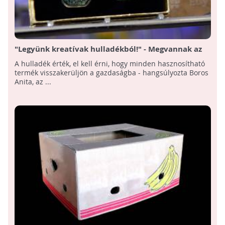
"Legyünk kreatívak hulladékból!" - Megvannak az
ITM pályázatának nyertesei
A hulladék érték, el kell érni, hogy minden hasznosítható
termék visszakerüljön a gazdaságba - hangsúlyozta Boros
Anita, az ...