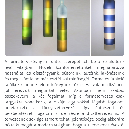
A formatervezés igen fontos szerepet tölt be a körülöttünk
lévő világban. Növeli komfortérzetünket, meghatározza
használati és dísztárgyaink, bútoraink, autóink, lakóházaink,
és még számtalan más esztétikai minőségét. Forma és funkció
találkozik benne, életminőségünk tükre. Ha valami dizájnos,
jól érezzük magunkat vele. Azonban nem szabad
összekeverni a két fogalmat. Míg a formatervezés csak
tárgyakra vonatkozik, a dizájn egy sokkal tágabb fogalom,
beletartozik a környezettervezés, így építészeti és
belsőépítészeti fogalom is, de része a divattervezés is. A
tervezésnek sok ága ismert tehát, jelentősége pedig akkorára
nőtte ki magát a modern világban, hogy a kilencvenes évektől