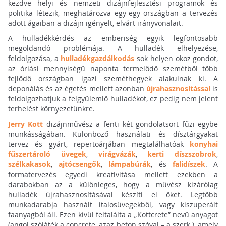
kezdve helyi és nemzeti dizájnfejlesztési programok és
politika létezik, meghatározva egy-egy országban a tervezés
adott ágaiban a dizájn igényelt, elvárt irányvonalait.
A hulladékkérdés az emberiség egyik legfontosabb
megoldandó problémája. A hulladék elhelyezése,
feldolgozása, a
hulladékgazdálkodás
sok helyen okoz gondot,
az óriási mennyiségű naponta termelődő szemétből több
fejlődő országban igazi szeméthegyek alakulnak ki. A
deponálás és az égetés mellett azonban
újrahasznosítással
is
feldolgozhatjuk a felgyülemlő hulladékot, ez pedig nem jelent
terhelést környezetünkre.
Jerry Kott
dizájnművész a fenti két gondolatsort fűzi egybe
munkásságában. Különböző használati és dísztárgyakat
tervez és gyárt, repertoárjában megtalálhatóak
konyhai
fűszertároló üvegek
,
virágvázák
,
kerti díszszobrok
,
szélkakasok
,
ajtócsengők
,
lámpabúrák
, és
falidíszek
. A
formatervezés egyedi kreativitása mellett ezekben a
darabokban az a különleges, hogy a művész kizárólag
hulladék újrahasznosításával készíti el őket. Legtöbb
munkadarabja használt italosüvegekből, vagy kiszuperált
faanyagból áll. Ezen kívül feltalálta a „Kottcrete” nevű anyagot
(angol szójáték a concrete, azaz beton szóval – a szerk.), amely