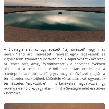
A Sivataglehelet az úgynevezett "tájművészet" vagy más
néven "land art" művészeti irányzat egyik legékesebb és
leghíresebb szabadtéri installációja. A tájművészet - akárcsak
az "earth art", avagy földművészet - a hatvanas években
alakult ki a "minimal art"-ból, bár sokan eredeztetik a
"conteptual art"-ból is. Lényege, hogy a művészek magán a
természeten eszközölnek különféle változtatásokat, ugyancsak
természetes "eszközökre", mint kellékekre hagyatkozva, így
növényekre, földre, vagy akár - mint a Sivataglehelet esetében
- homokra.