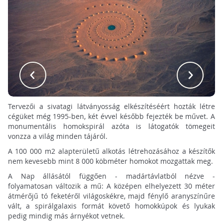
Tervezői a sivatagi látványosság elkészítéséért hozták létre
cégüket még 1995-ben, két évvel később fejezték be művet. A
monumentális homokspirál azóta is látogatók tömegeit
vonzza a világ minden tájáról.
A 100 000 m2 alapterületű alkotás létrehozásához a készítők
nem kevesebb mint 8 000 köbméter homokot mozgattak meg.
A Nap állásától függően - madártávlatból nézve -
folyamatosan változik a mű: A középen elhelyezett 30 méter
átmérőjű tó feketéről világoskékre, majd fénylő aranyszínűre
vált, a spirálgalaxis formát követő homokkúpok és lyukak
pedig mindig más árnyékot vetnek.