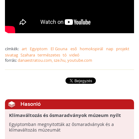
címkék:
art
Egyiptom
El Gouna
eső
homokspirál
nap
projekt
sivatag
Szahara
természetes
tó
videó
forrás:
danaestratou.com, sze.hu, youtube.com
Hasonló
Klímaváltozás és ősmaradványok múzeum nyílt
Egyiptomban
Egyiptomban megnyitották az ősmaradványok és a
klímaváltozás múzeumát