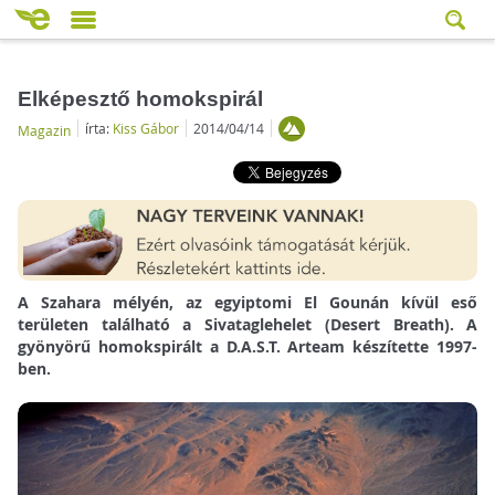
Elképesztő homokspirál
írta:
Kiss Gábor
2014/04/14
Magazin
A Szahara mélyén, az egyiptomi El Gounán kívül eső
területen található a Sivataglehelet (Desert Breath). A
gyönyörű homokspirált a D.A.S.T. Arteam készítette 1997-
ben.