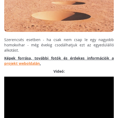
Szerencsés esetben - ha csak nem csap le egy nagyobb
homokvihar - még évekig csodálhatjuk ezt az egyedülálló
alkotást.
Képek forrása, további fotók és érdekes információk a
projekt weboldalán
.
Videó: