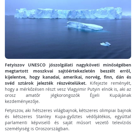
Fetyiszov UNESCO jószolgálati nagyköveti minőségében
megtartott moszkvai sajtóértekezletén beszélt erről,
kijelentve, hogy kanadai, amerikai, norvég, finn, dán és
svéd sztárok jelezték részvételüket.
Kifejezte reményét,
hogy a mérkőzésen részt vesz Vlagyimir Putyin elnök is, aki az
orosz amatőr jégkorongozók Éjjeli Kupájának
kezdeményezője.
Fetyiszov, aki hétszeres világbajnok, kétszeres olimpiai bajnok
és kétszeres Stanley Kupa-győztes védőjátékos, egyúttal
parlamenti képviselő és saját műsort vezető televíziós
személyiség is Oroszországban.