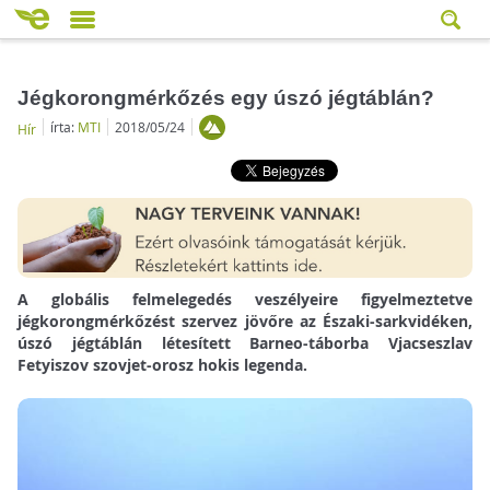
Jégkorongmérkőzés egy úszó jégtáblán?
írta:
MTI
2018/05/24
Hír
A globális felmelegedés veszélyeire figyelmeztetve
jégkorongmérkőzést szervez jövőre az Északi-sarkvidéken,
úszó jégtáblán létesített Barneo-táborba Vjacseszlav
Fetyiszov szovjet-orosz hokis legenda.