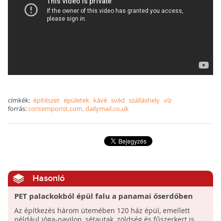
címkék:
építészet
épületek
kávé
svéd
szálláshely
víz
forrás:
contemporist.com, dailymail.co.uk
Hasonló
PET palackokból épül falu a panamai őserdőben
Az építkezés három ütemében 120 ház épül, emellett
például jóga-pavilon, sétautak, zöldség és fűszerkert is