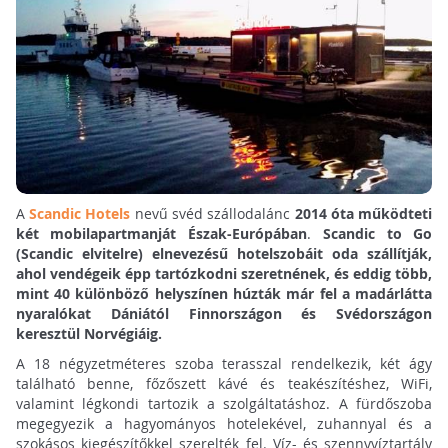
A
Scandic Hotels
nevű svéd szállodalánc
2014 óta működteti
két mobilapartmanját Észak-Európában
.
Scandic to Go
(Scandic elvitelre) elnevezésű hotelszobáit oda szállítják,
ahol vendégeik épp tartózkodni szeretnének, és eddig több,
mint 40 különböző helyszínen húzták már fel a madárlátta
nyaralókat Dániától Finnországon és Svédországon
keresztül Norvégiáig.
A 18 négyzetméteres szoba terasszal rendelkezik, két ágy
található benne, főzőszett kávé és teakészítéshez, WiFi,
valamint légkondi tartozik a szolgáltatáshoz. A fürdőszoba
megegyezik a hagyományos hotelekével, zuhannyal és a
szokásos kiegészítőkkel szerelték fel. Víz- és szennyvíztartály