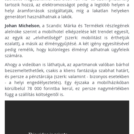
tartozik hozzá, az elektromosságot pedig a legtöbb helyen a
helyi áramforrások szolgáltatják, míg a lakatlan helyeken
generátort használhatnak a lakók.
Johan Michelson
, a Scandic Márka és Termékek részlegének
alelnöke szerint a mobilhotel elképzelése két trendet egyesít,
az egyik az „elvihetőségé” (szerk: mobilitást is érthetjük
ezalatt), a másik az élménygyűjtésé. A két igény egyesítésével
pedig remélik, hogy különleges élményt adhatnak ügyfeleik
számára.
Ahogy a videóban is láthatjuk, az apartmanok valóban bárhol
beüzemeltethetőek, csakis a kliens fantáziája szabhat határt,
és persze a pénztárcája (szerk: valamint - bizonyos esetekben
- a helyi engedélyeztetés). Egy éjszaka a mobilházikóban
körülbelül 78 000 forintba kerül, ez persze nagymértékben
függ a szállítás költségeitől is.