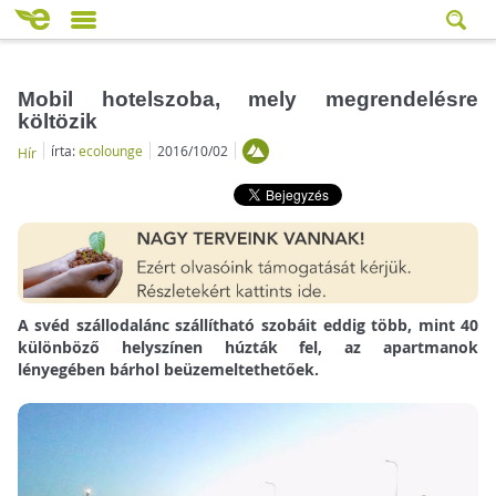
Mobil hotelszoba, mely megrendelésre
költözik
írta:
ecolounge
2016/10/02
Hír
A svéd szállodalánc szállítható szobáit eddig több, mint 40
különböző helyszínen húzták fel, az apartmanok
lényegében bárhol beüzemeltethetőek.