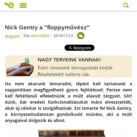
Nick Gentry a "floppyművész"
írta:
Kiss Gábor
2014/11/12
Magazin
Ha nem akarunk lemaradni, lépést kell tartanunk a
napjainkban megfigyelhető gyors fejlődéssel. Persze nem
kell feltétlenül elfelednünk a múlt elavult tárgyait. Sőt!
Azok, bár eredeti funkcionalitásukat mára elvesztették,
akár új célokat is szolgálhatnak. Ezt ismerte fel Nick Gentry,
a környezettudatosan gondolkodó művész, aki a múlt
anyagaival dolgozik és alkot.