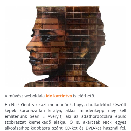
A művész weboldala
ide kattintva
is elérhető.
Ha Nick Gentry-re azt mondanánk, hogy a hulladékból készült
képek koronázatlan királya, akkor mindenképp meg kell
említenünk Sean E Avery-t, aki az adathordozókra épülő
szobrászat kiemelkedő alakja. Ő is, akárcsak Nick, egyes
alkotásaihoz kidobásra szánt CD-ket és DVD-ket használ fel.