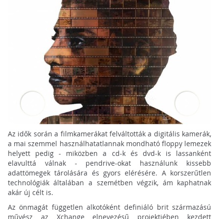
Az idők során a filmkamerákat felváltották a digitális kamerák,
a mai szemmel használhatatlannak mondható floppy lemezek
helyett pedig - miközben a cd-k és dvd-k is lassanként
elavulttá válnak - pendrive-okat használunk kissebb
adattömegek tárolására és gyors elérésére. A korszerűtlen
technológiák általában a szemétben végzik, ám kaphatnak
akár új célt is.
Az önmagát független alkotóként definiáló brit származású
művész az Xchange elnevezésű projektjében kezdett