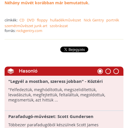
Néhány művét korábban már bemutattuk
.
címkék:
CD
DVD
floppy
hulladékművészet
Nick Gentry
portrék
szemétművészet junk art
szobrászat
forrás:
nickgentry.com
Hasonló
"Legyél a mostban, szeress jobban" - Köztéri
installáció a Gárdonyi téren
"Felfedeztük, meghódítottuk, megszelidítettük,
levadásztuk, megfejtettük, feltaláltuk, megoldottuk,
megismertük, azt hittük ...
Parafadugó-művészet: Scott Gundersen
munkássága
Többezer parafadugóból készülnek Scott James