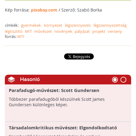
Kép forrása:
pixabay.com
/ Szerző: Szabó Borka
címkék:
gyermekek
környezet
légszennyezés
légszennyezettség
légtisztító
MIT
művészet
növények
pályázat
projekt
verseny
forrás:
MTI
Hasonló
Parafadugó-művészet: Scott Gundersen
munkássága
Többezer parafadugóból készülnek Scott James
Gundersen különleges képei.
Társadalomkritikus művészet: Elgondolkodtató
illusztrációk fejlett világunk problémáiról