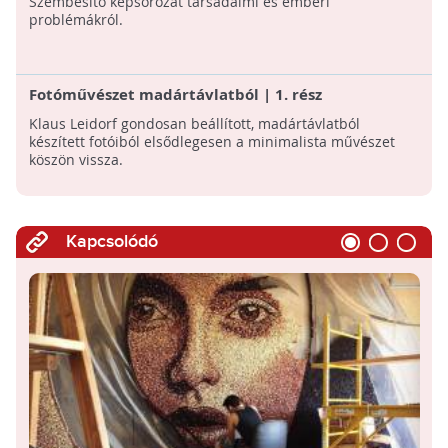
Szembesítő képsorozat társadalmi és emberi
problémákról.
Fotóművészet madártávlatból | 1. rész
Klaus Leidorf gondosan beállított, madártávlatból
készített fotóiból elsődlegesen a minimalista művészet
köszön vissza.
Kapcsolódó