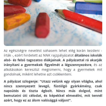
Az egészségre nevelést sohasem lehet elég korán kezdeni -
írták -, ezért hirdetett az NNK rajzpályázatot
általános iskolák
alsó- és felső tagozatos diákjainak
.
A pályázattal rá akarják
irányítani a gyermekek figyelmét a légszennyezésre
, és az
alkotásokon keresztül megismerni, hogy a gyermekek mit
gondolnak, miként lehetne azt csökkenteni.
A pályázat szlogenje: "Utazz velünk egy olyan világba, ahol
nincs szennyezett levegő, füstölgő gyárkémény, csak
napsütés és tiszta égbolt. Nincs más dolgod, mint
bemutatni úti célodat, és képekkel elmesélni, mit tennél
azért, hogy ez az álom valósággá váljon!".