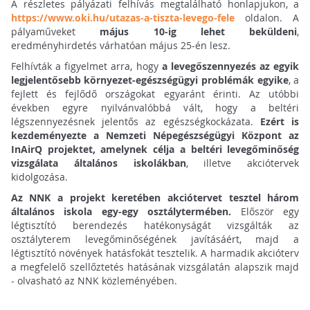
A részletes pályázati felhívás megtalálható honlapjukon, a
https://www.oki.hu/utazas-a-tiszta-levego-fele
oldalon. A
pályaműveket
május 10-ig lehet beküldeni
,
eredményhirdetés várhatóan május 25-én lesz.
Felhívták a figyelmet arra, hogy
a levegőszennyezés az egyik
legjelentősebb környezet-egészségügyi problémák egyike
, a
fejlett és fejlődő országokat egyaránt érinti. Az utóbbi
években egyre nyilvánvalóbbá vált, hogy a beltéri
légszennyezésnek jelentős az egészségkockázata.
Ezért is
kezdeményezte a Nemzeti Népegészségügyi Központ az
InAirQ projektet, amelynek célja a beltéri levegőminőség
vizsgálata általános iskolákban
, illetve akciótervek
kidolgozása.
Az NNK a projekt keretében akciótervet tesztel három
általános iskola egy-egy osztálytermében.
Először egy
légtisztító berendezés hatékonyságát vizsgálták az
osztályterem levegőminőségének javításáért, majd a
légtisztító növények hatásfokát tesztelik. A harmadik akcióterv
a megfelelő szellőztetés hatásának vizsgálatán alapszik majd
- olvasható az NNK közleményében.