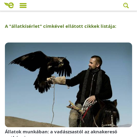
A "
állatkísérlet
" címkével ellátott cikkek listája:
Állatok munkában: a vadászsastól az aknakereső