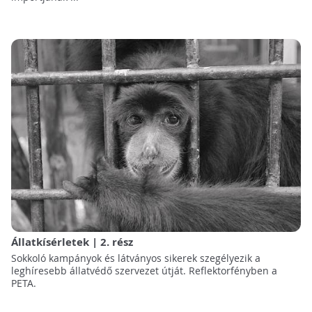
Állatkísérletek | 2. rész
Sokkoló kampányok és látványos sikerek szegélyezik a
leghíresebb állatvédő szervezet útját. Reflektorfényben a
PETA.