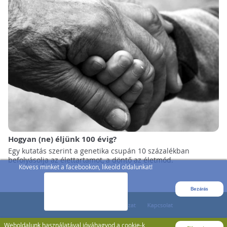
Hogyan (ne) éljünk 100 évig?
Egy kutatás szerint a genetika csupán 10 százalékban
befolyásolja az élettartamot, a döntő az életmód.
Kövess minket a facebookon, likeold oldalunkat!
Bezárás
Weboldalunk használatával jóváhagyod a cookie-k