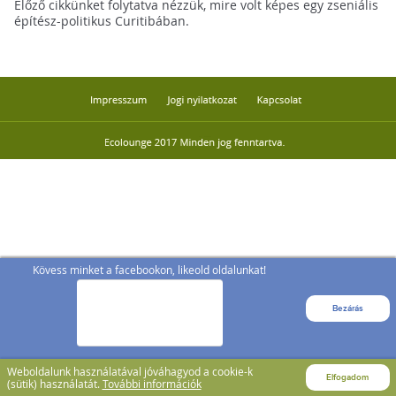
Előző cikkünket folytatva nézzük, mire volt képes egy zseniális
építész-politikus Curitibában.
Kövess minket a facebookon, likeold oldalunkat!
Bezárás
Weboldalunk használatával jóváhagyod a cookie-k
Elfogadom
(sütik) használatát.
További információk