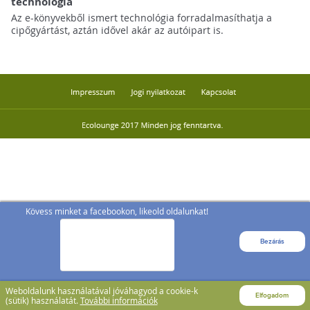
technológia
Az e-könyvekből ismert technológia forradalmasíthatja a
cipőgyártást, aztán idővel akár az autóipart is.
Kövess minket a facebookon, likeold oldalunkat!
Bezárás
Weboldalunk használatával jóváhagyod a cookie-k
Elfogadom
(sütik) használatát.
További információk