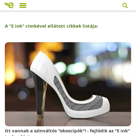
A "
E ink
" címkével ellátott cikkek listája:
Itt vannak a színváltós "okoscipők"! - fejlődik az "E ink"