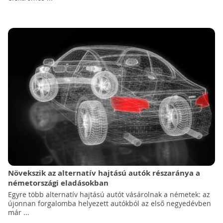
Növekszik az alternatív hajtású autók részaránya a
németországi eladásokban
Egyre több alternatív hajtású autót vásárolnak a németek: az
újonnan forgalomba helyezett autókból az első negyedévben
már ...