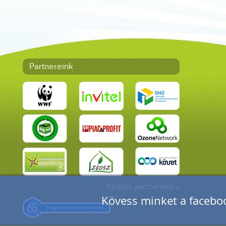
Partnereink
További partnereink »
Kövess minket a faceboo