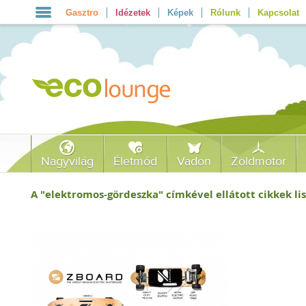
Gasztro
Idézetek
Képek
Rólunk
Kapcsolat
Nagyvilág
Életmód
Vadon
Zöldmotor
A "
elektromos-gördeszka
" címkével ellátott cikkek lis