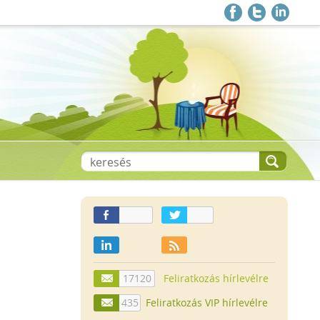
17120
Feliratkozás hírlevélre
435
Feliratkozás VIP hírlevélre