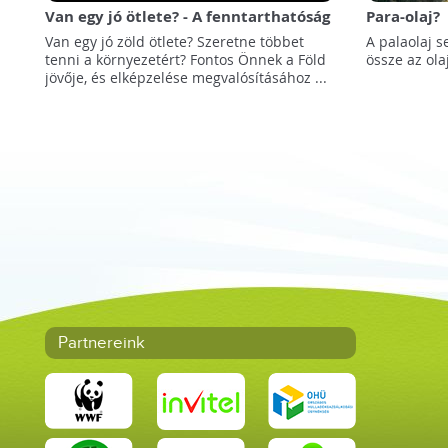
Van egy jó ötlete? - A fenntarthatóság
Para-olaj?
jegyében itt az Energy Globe Awards!
Van egy jó zöld ötlete? Szeretne többet
A palaolaj 
tenni a környezetért? Fontos Önnek a Föld
össze az ola
jövője, és elképzelése megvalósításához ...
Partnereink