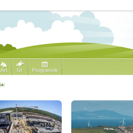
Art
Űr
Programok
ja: