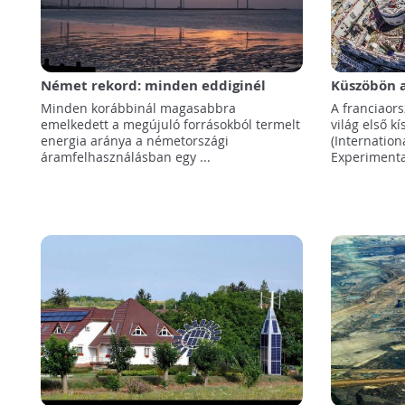
Német rekord: minden eddiginél
Küszöbön a
magasabb a megújuló energiaforrások
század más
Minden korábbinál magasabbra
A franciaor
aránya az áramfelhasználásban
fúziós er
emelkedett a megújuló forrásokból termelt
világ első k
energia aránya a németországi
(Internatio
áramfelhasználásban egy ...
Experimental