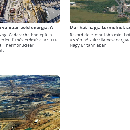
 valóban zöld energia: A
Már hat napja termelnek sz
odik felétől működhet a
áramot Nagy-Britanniában
szági Cadarache-ban épül a
Rekordideje, már több mint hat
őmű
ísérleti fúziós erőműve, az ITER
a szén nélküli villamosenergia
nal Thermonuclear
Nagy-Britanniában.
 ...