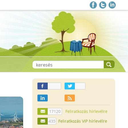
17120
Feliratkozás hírlevélre
435
Feliratkozás VIP hírlevélre