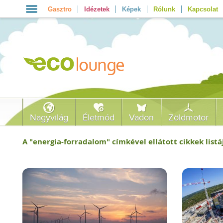
Gasztro
Idézetek
Képek
Rólunk
Kapcsolat
Nagyvilág
Életmód
Vadon
Zöldmotor
A "
energia-forradalom
" címkével ellátott cikkek listá