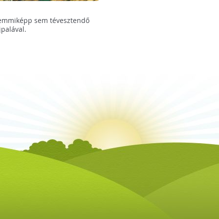
semmiképp sem tévesztendő
jpalával.