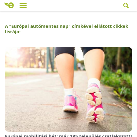
A "
Európai autómentes nap
" címkével ellátott cikkek
listája:
Európai mobilitási hét: már 285 település csatlakozott!