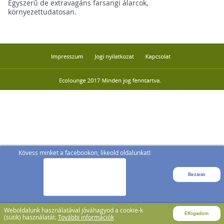
Egyszerű de extravagáns farsangi álarcok,
környezettudatosan.
Kövess minket a facebookon, likeold oldalunkat!
Bezárás
Weboldalunk használatával jóváhagyod a cookie-k
Elfogadom
(sütik) használatát.
További információk