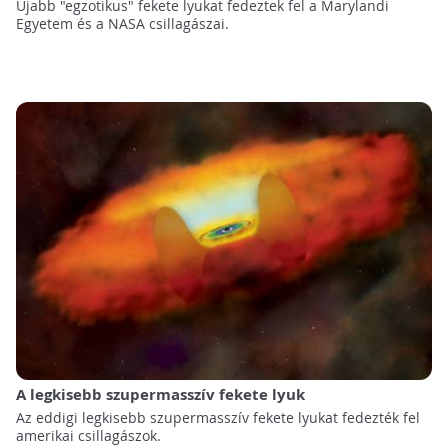
Újabb "egzotikus" fekete lyukat fedeztek fel a Marylandi
Egyetem és a NASA csillagászai.
A legkisebb szupermasszív fekete lyuk
Az eddigi legkisebb szupermasszív fekete lyukat fedezték fel
amerikai csillagászok.