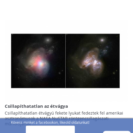
Csillapíthatatlan az étvágya
Csillapíthatatlan étvágyú fekete lyukat fedeztek fel amerikai
asztronómusok a NASA NuSTAR röntgencsillagászati
Kövess minket a facebookon, likeold oldalunkat!
műholdjának ...