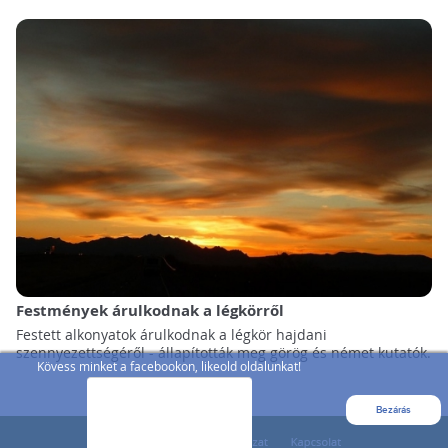
Festmények árulkodnak a légkörről
Festett alkonyatok árulkodnak a légkör hajdani
szennyezettségéről - állapították meg görög és német kutatók.
Kövess minket a facebookon, likeold oldalunkat!
Bezárás