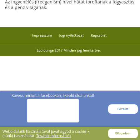
Az ingyenélés (freeganism) hívei hátat fordítanak a fogyasztás
és a pénz világának.
Kövess minket a facebookon, likeold oldalunkat!
Bezárás
Weboldalunk használatával jóváhagyod a cookie-k
Elfogadom
(sütik) használatát.
További információk