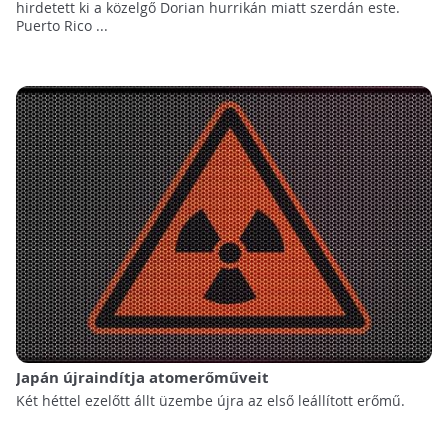
hirdetett ki a közelgő Dorian hurrikán miatt szerdán este.
Puerto Rico ...
Japán újraindítja atomerőműveit
Két héttel ezelőtt állt üzembe újra az első leállított erőmű.