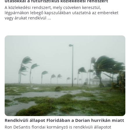
utasokkal a futurisztikus közlekedési rendszert
A közlekedési rendszert, mely csöveken keresztül,
légpárnákon lebegő kapszulákban utaztatná az embereket
vagy árukat rendkívül ...
Rendkívüli állapot Floridában a Dorian hurrikán miatt
Ron DeSantis floridai kormányzó is rendkívüli állapotot