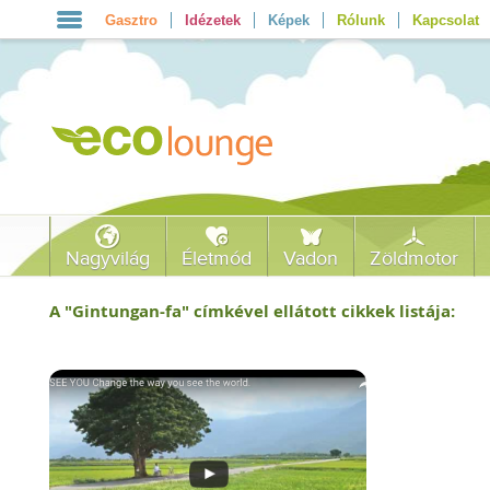
Gasztro
Idézetek
Képek
Rólunk
Kapcsolat
Nagyvilág
Életmód
Vadon
Zöldmotor
A "
Gintungan-fa
" címkével ellátott cikkek listája: