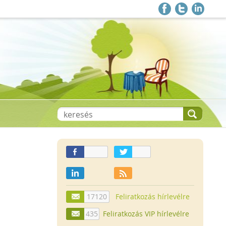
17120
Feliratkozás hírlevélre
435
Feliratkozás VIP hírlevélre