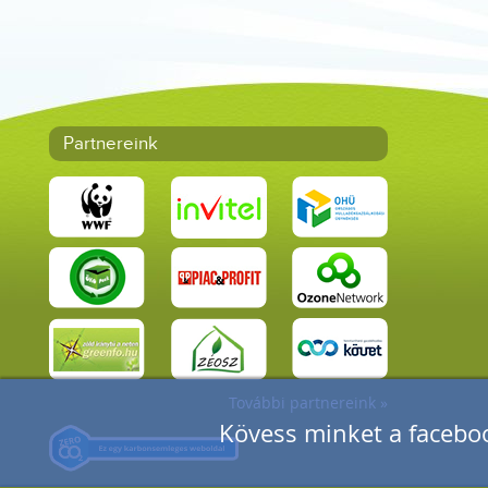
Partnereink
További partnereink »
Kövess minket a faceboo