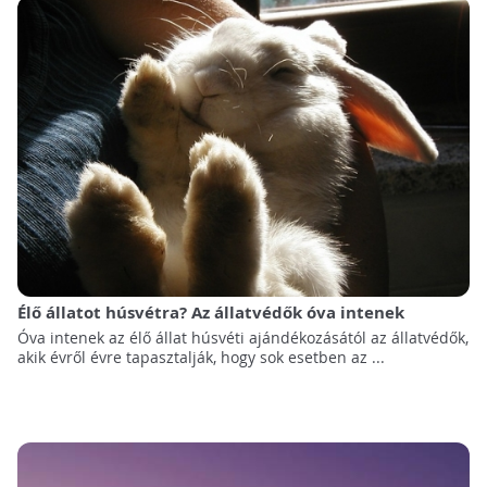
Élő állatot húsvétra? Az állatvédők óva intenek
Óva intenek az élő állat húsvéti ajándékozásától az állatvédők,
akik évről évre tapasztalják, hogy sok esetben az ...