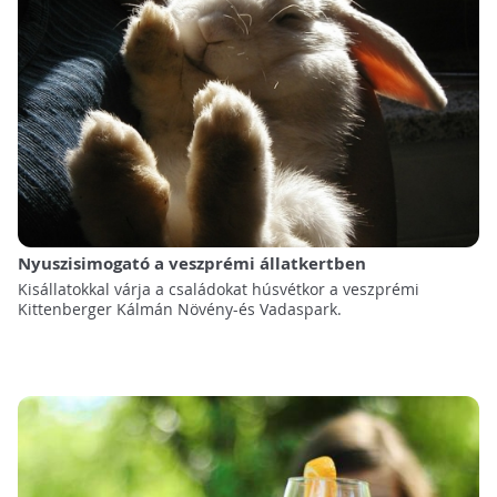
Nyuszisimogató a veszprémi állatkertben
Kisállatokkal várja a családokat húsvétkor a veszprémi
Kittenberger Kálmán Növény-és Vadaspark.