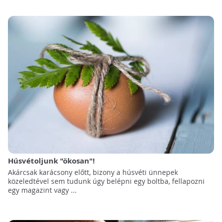
Húsvétoljunk "ökosan"!
Akárcsak karácsony előtt, bizony a húsvéti ünnepek
közeledtével sem tudunk úgy belépni egy boltba, fellapozni
egy magazint vagy ...