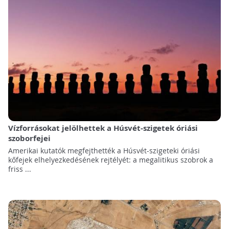
Vízforrásokat jelölhettek a Húsvét-szigetek óriási
szoborfejei
Amerikai kutatók megfejthették a Húsvét-szigeteki óriási
kőfejek elhelyezkedésének rejtélyét: a megalitikus szobrok a
friss ...