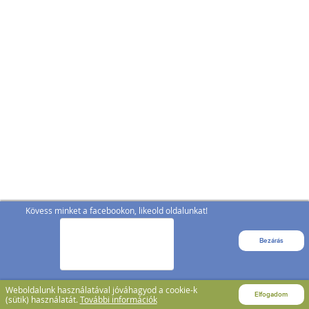
Kövess minket a facebookon, likeold oldalunkat!
Bezárás
Weboldalunk használatával jóváhagyod a cookie-k
Elfogadom
(sütik) használatát.
További információk