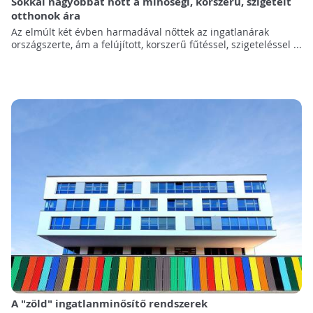
Sokkal nagyobbat nőtt a minőségi, korszerű, szigetelt
otthonok ára
Az elmúlt két évben harmadával nőttek az ingatlanárak
országszerte, ám a felújított, korszerű fűtéssel, szigeteléssel ...
A "zöld" ingatlanminősítő rendszerek