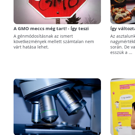
A GMO meccs még tart! - Így teszi
Így változ
tönkre a környezetet a génmódosítás
alapélelmi
A génmódosításnak az ismert
Az asztalun
100 évben
következmények mellett számtalan nem
nagymértékb
várt hatása lehet.
során. De v
esszük a ...