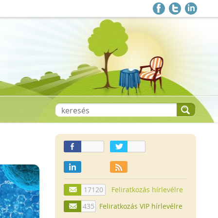
17120
Feliratkozás hírlevélre
435
Feliratkozás VIP hírlevélre