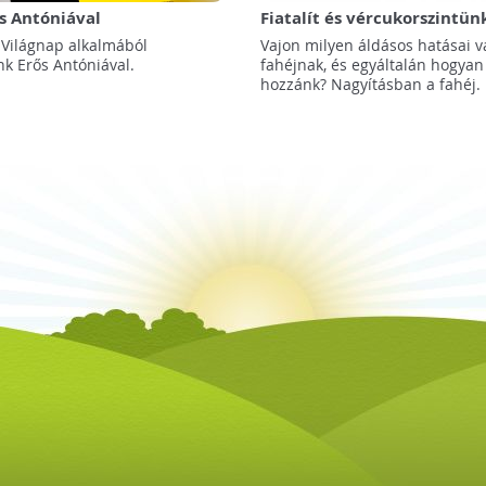
ős Antóniával
Fiatalít és vércukorszintün
 Világnap alkalmából
Vajon milyen áldásos hatásai 
nk Erős Antóniával.
fahéjnak, és egyáltalán hogyan 
hozzánk? Nagyításban a fahéj.