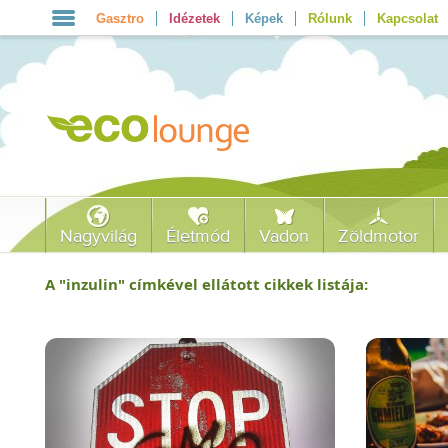
Gasztro
Idézetek
Képek
Rólunk
Kapcsolat
Nagyvilág
Életmód
Vadon
Zöldmotor
A "
inzulin
" címkével ellátott cikkek listája: