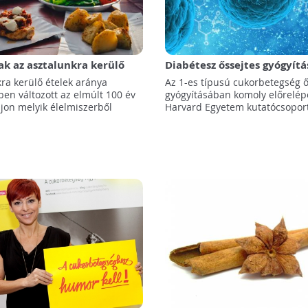
tak az asztalunkra kerülő
Diabétesz őssejtes gyógyítá
szerek arányai az elmúlt
kra kerülő ételek aránya
Az 1-es típusú cukorbetegség ő
en változott az elmúlt 100 év
gyógyításában komoly előrelépé
ajon melyik élelmiszerből
Harvard Egyetem kutatócsoport