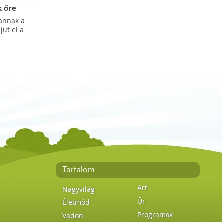
k őre
vannak a
jut el a
Tartalom
Art
Nagyvilág
Űr
Életmód
Programok
Vadon