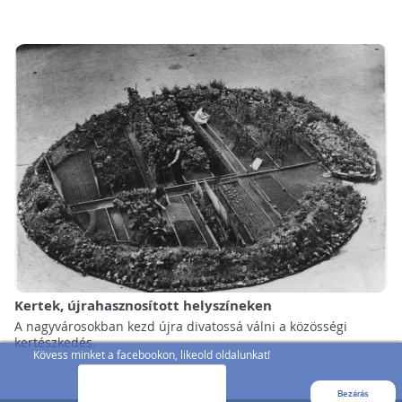
Kertek, újrahasznosított helyszíneken
A nagyvárosokban kezd újra divatossá válni a közösségi
kertészkedés.
Kövess minket a facebookon, likeold oldalunkat!
Bezárás