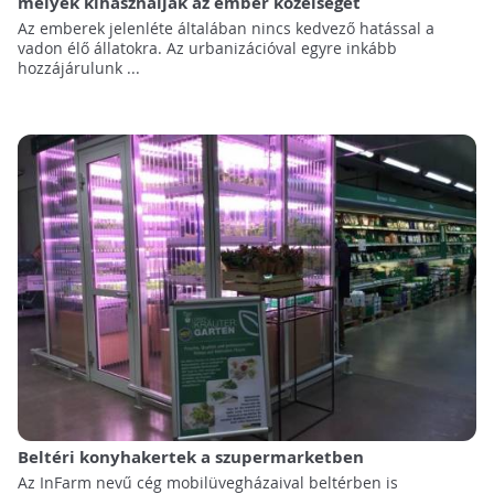
melyek kihasználják az ember közelségét
Az emberek jelenléte általában nincs kedvező hatással a
vadon élő állatokra. Az urbanizációval egyre inkább
hozzájárulunk ...
Beltéri konyhakertek a szupermarketben
Az InFarm nevű cég mobilüvegházaival beltérben is