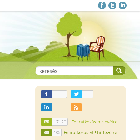
17120
Feliratkozás hírlevélre
435
Feliratkozás VIP hírlevélre