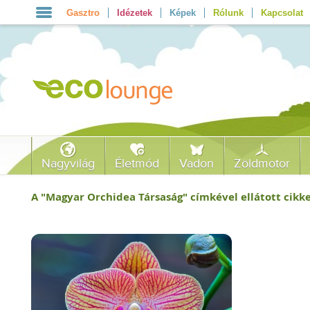
Gasztro
Idézetek
Képek
Rólunk
Kapcsolat
Nagyvilág
Életmód
Vadon
Zöldmotor
A "
Magyar Orchidea Társaság
" címkével ellátott cikke