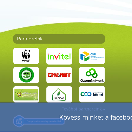
Partnereink
További partnereink »
Kövess minket a faceboo