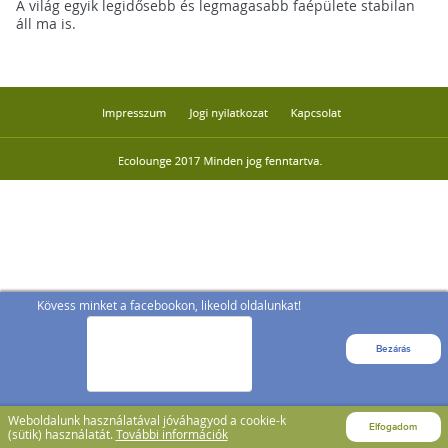
A világ egyik legidősebb és legmagasabb faépülete stabilan
áll ma is.
Kövess minket a facebookon, likeold oldalunkat!
Bezárás
Weboldalunk használatával jóváhagyod a cookie-k
Elfogadom
(sütik) használatát.
További információk