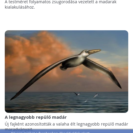
A testméret folyamatos zsugorodása vezetett a madarak
kialakulásához.
A legnagyobb repülő madár
Új fajként azonosították a valaha élt legnagyobb repülő madár
maradványait.