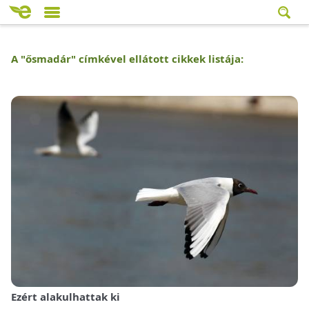
A "
ősmadár
" címkével ellátott cikkek listája:
Ezért alakulhattak ki