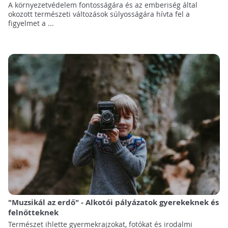
A környezetvédelem fontosságára és az emberiség által
okozott természeti változások súlyosságára hívta fel a
figyelmet a ...
"Muzsikál az erdő" - Alkotói pályázatok gyerekeknek és
felnőtteknek
Természet ihlette gyermekrajzokat, fotókat és irodalmi