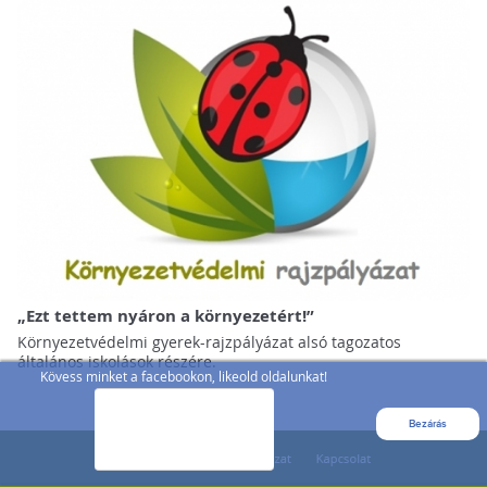
„Ezt tettem nyáron a környezetért!”
Környezetvédelmi gyerek-rajzpályázat alsó tagozatos
általános iskolások részére.
Kövess minket a facebookon, likeold oldalunkat!
Bezárás