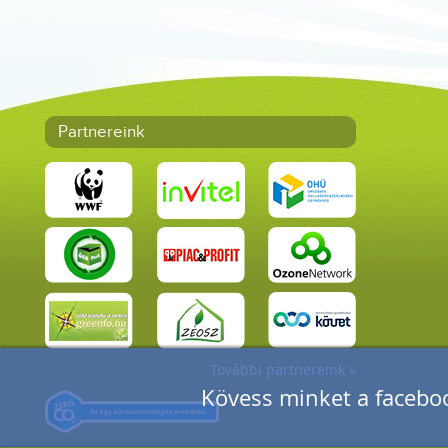
Partnereink
További partnereink »
Kövess minket a faceboo