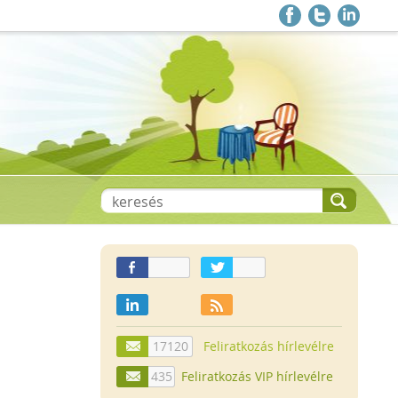
17120
Feliratkozás hírlevélre
435
Feliratkozás VIP hírlevélre