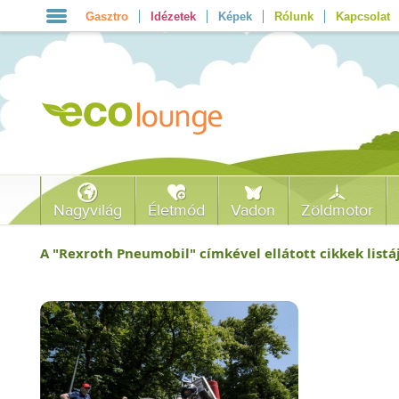
Gasztro
Idézetek
Képek
Rólunk
Kapcsolat
Nagyvilág
Életmód
Vadon
Zöldmotor
A "
Rexroth Pneumobil
" címkével ellátott cikkek listá