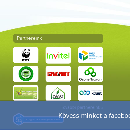
Partnereink
További partnereink »
Kövess minket a faceboo