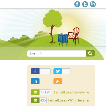
17120
Feliratkozás hírlevélre
435
Feliratkozás VIP hírlevélre