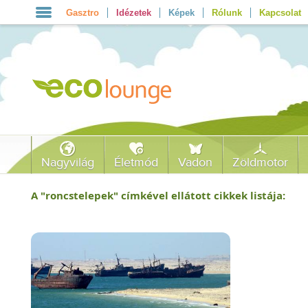
Gasztro
Idézetek
Képek
Rólunk
Kapcsolat
Nagyvilág
Életmód
Vadon
Zöldmotor
A "
roncstelepek
" címkével ellátott cikkek listája: