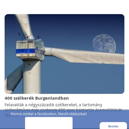
400 szélkerék Burgenlandban
Felavatták a négyszázadik szélkereket, a tartomány
szélerőművei már csaknem 600 ezer háztartás áramellátását
Kövess minket a facebookon, likeold oldalunkat!
képesek ...
Bezárás