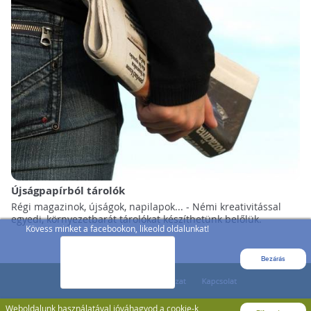
Újságpapírból tárolók
Régi magazinok, újságok, napilapok... - Némi kreativitással
egyedi, környezetbarát tárolókat készíthetünk belőlük.
Kövess minket a facebookon, likeold oldalunkat!
Bezárás
Weboldalunk használatával jóváhagyod a cookie-k