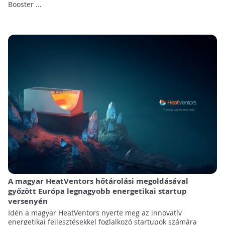
Booster ...
A magyar HeatVentors hőtárolási megoldásával
győzött Európa legnagyobb energetikai startup
versenyén
Idén a magyar HeatVentors nyerte meg az innovatív
energetikai fejlesztésekkel foglalkozó startupok számára