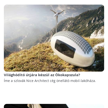
Világhódító útjára készül az Ökokapszula?
Íme a szlovák Nice Architect cég önellátó mobil-lakóháza.