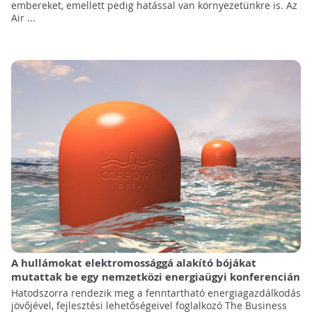
embereket, emellett pedig hatással van környezetünkre is. Az
Air ...
A hullámokat elektromossággá alakító bójákat
mutattak be egy nemzetközi energiaügyi konferencián
Hatodszorra rendezik meg a fenntartható energiagazdálkodás
jövőjével, fejlesztési lehetőségeivel foglalkozó The Business