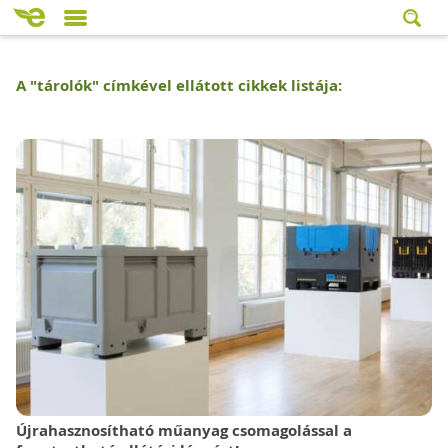
A "
tárolók
" címkével ellátott cikkek listája:
Újrahasznosítható műanyag csomagolással a