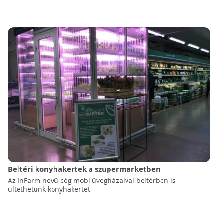
Beltéri konyhakertek a szupermarketben
Az InFarm nevű cég mobilüvegházaival beltérben is
ültethetünk konyhakertet.