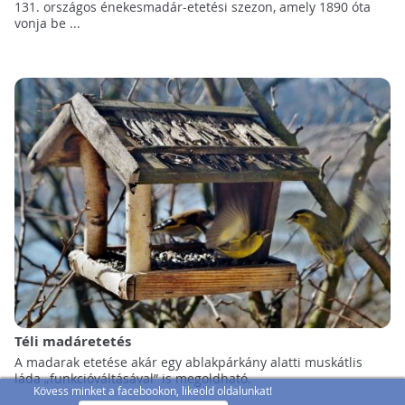
131. országos énekesmadár-etetési szezon, amely 1890 óta
vonja be ...
Téli madáretetés
A madarak etetése akár egy ablakpárkány alatti muskátlis
láda „funkcióváltásával” is megoldható.
Kövess minket a facebookon, likeold oldalunkat!