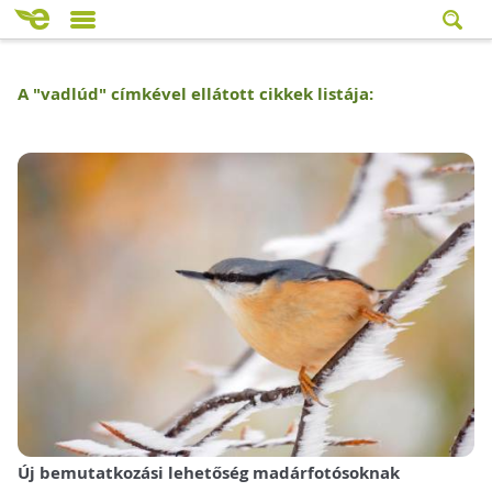
A "
vadlúd
" címkével ellátott cikkek listája:
Új bemutatkozási lehetőség madárfotósoknak