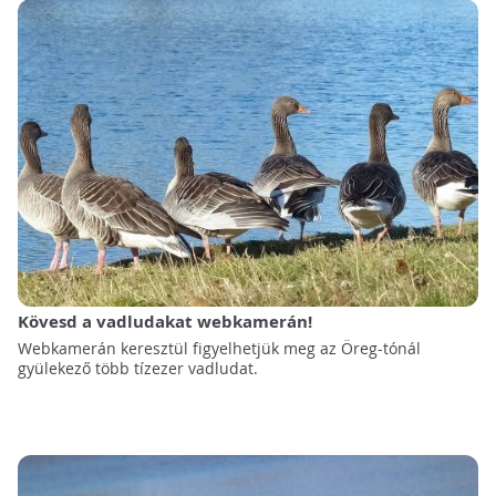
Kövesd a vadludakat webkamerán!
Webkamerán keresztül figyelhetjük meg az Öreg-tónál
gyülekező több tízezer vadludat.