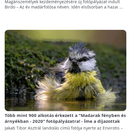
Magánszemélyek kezdeményezésére új fotópályázat indult
Birdo – Az év madárfotósa néven. Idén elsősorban a hazai ...
Több mint 900 alkotás érkezett a "Madarak fényben és
árnyékban - 2020" fotópályázatra! - Íme a díjazottak
Jakab Tibor Asztrál landolás című fotója nyerte az Envirotis –