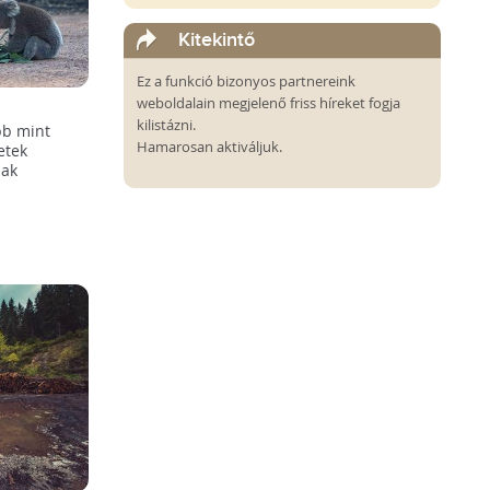
Kitekintő
Ez a funkció bizonyos partnereink
weboldalain megjelenő friss híreket fogja
koribb
kilistázni.
bb mint
Hamarosan aktiváljuk.
etek
nak