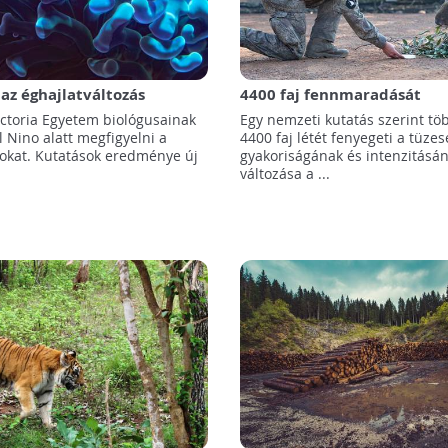
az éghajlatváltozás
4400 faj fennmaradását
egsínylő korallzátonyok
veszélyeztetik az egyre gya
ictoria Egyetem biológusainak
Egy nemzeti kutatás szerint tö
erdő- és bozóttüzek
El Nino alatt megfigyelni a
4400 faj létét fenyegeti a tüzes
yokat. Kutatások eredménye új
gyakoriságának és intenzitásá
változása a ...