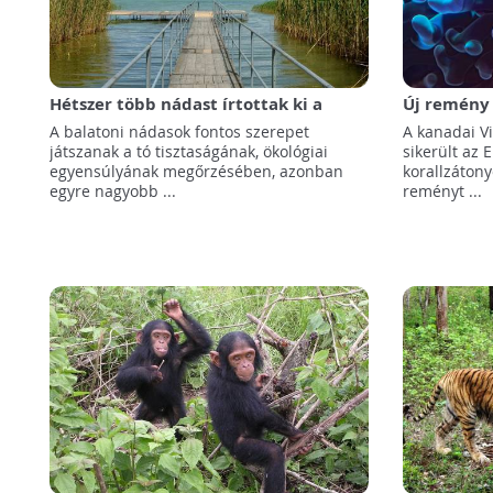
Hétszer több nádast írtottak ki a
Új remény 
Balatonon az elmúlt 5 évben, mint
hatásait m
A balatoni nádasok fontos szerepet
A kanadai V
korábban
számára!
játszanak a tó tisztaságának, ökológiai
sikerült az 
egyensúlyának megőrzésében, azonban
korallzáton
egyre nagyobb ...
reményt ...