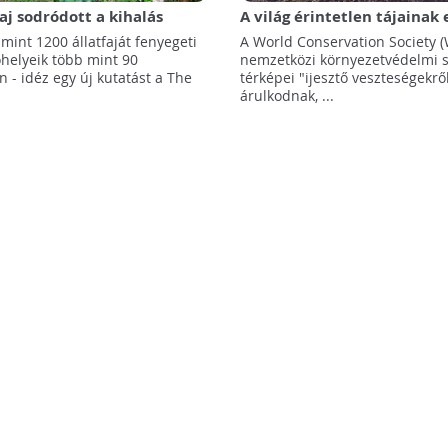
faj sodródott a kihalás
A világ érintetlen tájainak 
tűnt el az elmúlt 20 év sorá
 mint 1200 állatfaját fenyegeti
A World Conservation Society 
őhelyeik több mint 90
nemzetközi környezetvédelmi s
 - idéz egy új kutatást a The
térképei "ijesztő veszteségekrő
árulkodnak, ...