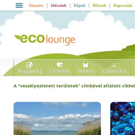
Gasztro
Idézetek
Képek
Rólunk
Kapcsolat
Nagyvilág
Életmód
Vadon
Zöldmotor
A "
veszélyeztetett területek
" címkével ellátott cikkek