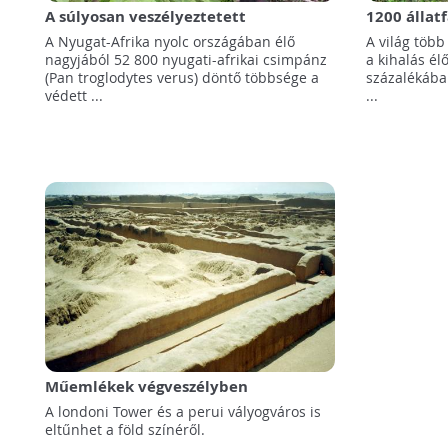
A súlyosan veszélyeztetett
1200 állat
csimpánzok többsége nem védett
szélére
A Nyugat-Afrika nyolc országában élő
A világ több
területen él
nagyjából 52 800 nyugati-afrikai csimpánz
a kihalás él
(Pan troglodytes verus) döntő többsége a
százalékában
védett ...
...
Műemlékek végveszélyben
A londoni Tower és a perui vályogváros is
eltűnhet a föld színéről.