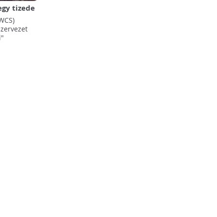
egy tizede
n!
(WCS)
zervezet
l"