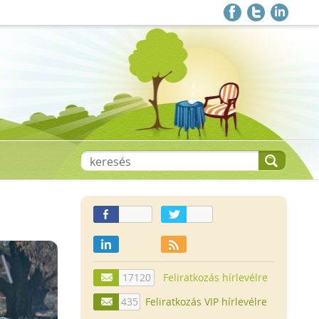
17120
Feliratkozás hírlevélre
435
Feliratkozás VIP hírlevélre