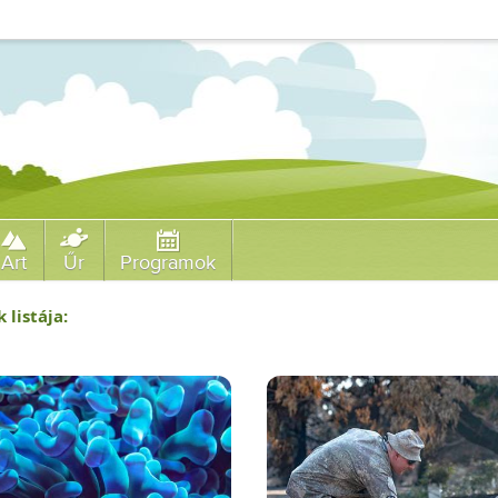
Art
Űr
Programok
 listája: