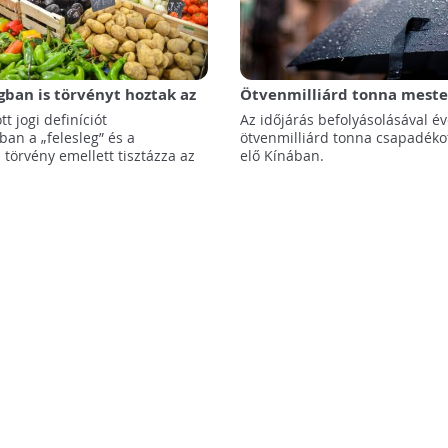
gban is törvényt hoztak az
Ötvenmilliárd tonna mester
radományozásról
tt jogi definíciót
Az időjárás befolyásolásával é
an a „felesleg” és a
ötvenmilliárd tonna csapadéko
a törvény emellett tisztázza az
elő Kínában.