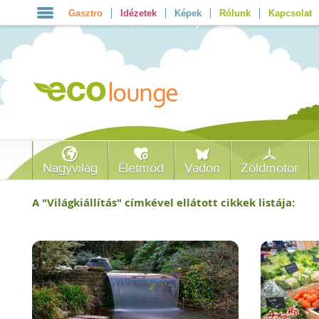
Gasztro
Idézetek
Képek
Rólunk
Kapcsolat
Nagyvilág
Életmód
Vadon
Zöldmotor
A "
Világkiállítás
" címkével ellátott cikkek listája: