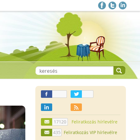
17120
Feliratkozás hírlevélre
435
Feliratkozás VIP hírlevélre