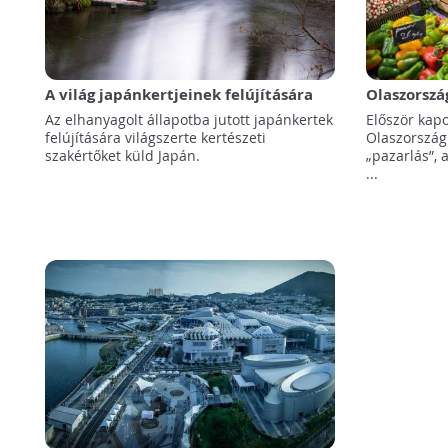
A világ japánkertjeinek felújítására
Olaszorszá
kertészeti szakértőket küld Japán
élelmisze
Az elhanyagolt állapotba jutott japánkertek
Először kapo
felújítására világszerte kertészeti
Olaszországb
szakértőket küld Japán.
„pazarlás”, 
...