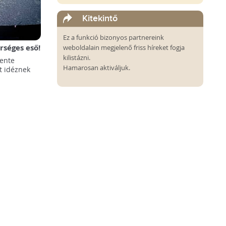
Kitekintő
Ez a funkció bizonyos partnereink
séges eső!
weboldalain megjelenő friss híreket fogja
kilistázni.
vente
Hamarosan aktiváljuk.
t idéznek