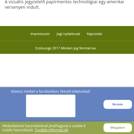
A vizuális jegyzetelő papírmentes technológiai egy amerikai
versenyen indult.
Kövess minket a facebookon, likeold oldalunkat!
Bezárás
Weboldalunk használatával jóváhagyod a cookie-k
Elfogadom
(sütik) használatát.
További információk