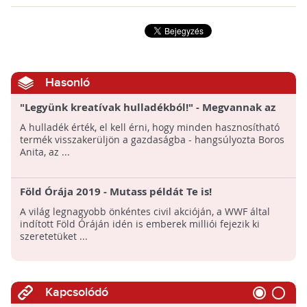
Hasonló
"Legyünk kreatívak hulladékból!" - Megvannak az
ITM pályázatának nyertesei
A hulladék érték, el kell érni, hogy minden hasznosítható
termék visszakerüljön a gazdaságba - hangsúlyozta Boros
Anita, az ...
Föld Órája 2019 - Mutass példát Te is!
A világ legnagyobb önkéntes civil akcióján, a WWF által
indított Föld Óráján idén is emberek milliói fejezik ki
szeretetüket ...
Kapcsolódó