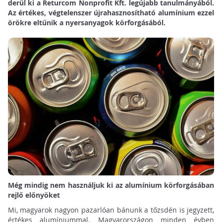
derül ki a Returcom Nonprofit Kft. legújabb tanulmányából.
Az értékes, végtelenszer újrahasznosítható alumínium ezzel
örökre eltűnik a nyersanyagok körforgásából.
Még mindig nem használjuk ki az alumínium körforgásában
rejlő előnyöket
Mi, magyarok nagyon pazarlóan bánunk a tőzsdén is jegyzett,
értékes alumíniummal. Magyarországon minden évben