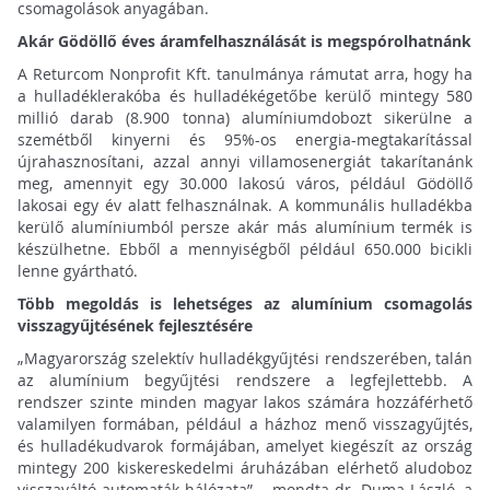
csomagolások anyagában.
Akár Gödöllő éves áramfelhasználását is megspórolhatnánk
A Returcom Nonprofit Kft. tanulmánya rámutat arra, hogy ha
a hulladéklerakóba és hulladékégetőbe kerülő mintegy 580
millió darab (8.900 tonna) alumíniumdobozt sikerülne a
szemétből kinyerni és 95%-os energia-megtakarítással
újrahasznosítani, azzal annyi villamosenergiát takarítanánk
meg, amennyit egy 30.000 lakosú város, például Gödöllő
lakosai egy év alatt felhasználnak. A kommunális hulladékba
kerülő alumíniumból persze akár más alumínium termék is
készülhetne. Ebből a mennyiségből például 650.000 bicikli
lenne gyártható.
Több megoldás is lehetséges az alumínium csomagolás
visszagyűjtésének fejlesztésére
„Magyarország szelektív hulladékgyűjtési rendszerében, talán
az alumínium begyűjtési rendszere a legfejlettebb. A
rendszer szinte minden magyar lakos számára hozzáférhető
valamilyen formában, például a házhoz menő visszagyűjtés,
és hulladékudvarok formájában, amelyet kiegészít az ország
mintegy 200 kiskereskedelmi áruházában elérhető aludoboz
visszaváltó automaták hálózata” – mondta dr. Duma László, a