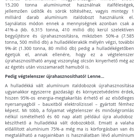
15.200 tonna alumíniumot használnak italféleségek,
jellemzően üdítők és sörök töltéséhez, vagyis mintegy 1
milliárd darab alumínium italdobozt használunk el.
Sajnálatos módon ennek a mennyiségnek azonban csak a
41%-a (kb. 6.315 tonna, 410 millió db) kerül szelektíven
begyűjtésre és újrahasznosításra, miközben 50%-a (7.585
tonna, 500 millió db) a hulladéklerakók mélyén végzi, további
9%-át (1.300 tonna, 80 millió db) pedig a hulladékégetőben
égetjük el, annak ellenére, hogy ez a végtelenszer
újrahasznosítható anyag viszonylag olcsón kinyerhető még az
az égetés után visszamaradt hamuból is.
Pedig végtelenszer újrahasznosítható! Lenne…
A hulladékká vált alumínium italdobozok újrahasznosítása
ugyanakkor egyszerre gazdasági és környezetvédelmi érdek,
hiszen 95%-os energia-megtakarítás érhető el az elsődleges
nyersanyagból – bauxitból elektrolízissel – gyártott fémhez
képest. Mi több, a folyamat végtelenszer és minőségromlás
nélkül ismételhető és 60 nap alatt például újra aludoboz
készíthető a hulladékká vált dobozokból. Emiatt a valaha
előállított alumínium 75%-a még ma is körforgásban van és
megtalálható a napjainkban is használatban lévő alumínium