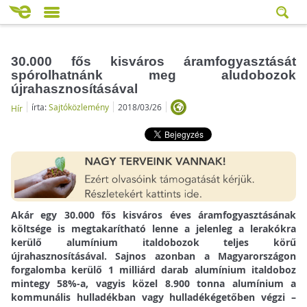
30.000 fős kisváros áramfogyasztását
spórolhatnánk meg aludobozok
újrahasznosításával
írta:
Sajtóközlemény
2018/03/26
Hír
Akár egy 30.000 fős kisváros éves áramfogyasztásának
költsége is megtakarítható lenne a jelenleg a lerakókra
kerülő alumínium italdobozok teljes körű
újrahasznosításával. Sajnos azonban a Magyarországon
forgalomba kerülő 1 milliárd darab alumínium italdoboz
mintegy 58%-a, vagyis közel 8.900 tonna alumínium a
kommunális hulladékban vagy hulladékégetőben végzi –