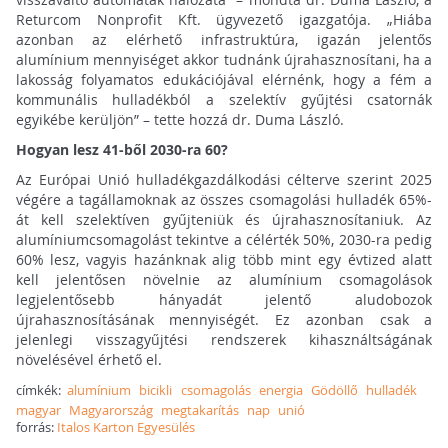
Returcom Nonprofit Kft. ügyvezető igazgatója. „Hiába
azonban az elérhető infrastruktúra, igazán jelentős
alumínium mennyiséget akkor tudnánk újrahasznosítani, ha a
lakosság folyamatos edukációjával elérnénk, hogy a fém a
kommunális hulladékból a szelektív gyűjtési csatornák
egyikébe kerüljön” – tette hozzá dr. Duma László.
Hogyan lesz 41-ből 2030-ra 60?
Az Európai Unió hulladékgazdálkodási célterve szerint 2025
végére a tagállamoknak az összes csomagolási hulladék 65%-
át kell szelektíven gyűjteniük és újrahasznosítaniuk. Az
alumíniumcsomagolást tekintve a célérték 50%, 2030-ra pedig
60% lesz, vagyis hazánknak alig több mint egy évtized alatt
kell jelentősen növelnie az alumínium csomagolások
legjelentősebb hányadát jelentő aludobozok
újrahasznosításának mennyiségét. Ez azonban csak a
jelenlegi visszagyűjtési rendszerek kihasználtságának
növelésével érhető el.
címkék:
alumínium
bicikli
csomagolás
energia
Gödöllő
hulladék
magyar
Magyarország
megtakarítás
nap
unió
forrás:
Italos Karton Egyesülés