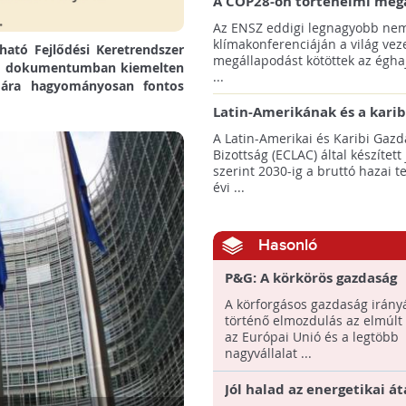
A COP28-on történelmi meg
született! - Összefoglaló az 
Az ENSZ eddigi legnagyobb nem
klímacsúcsáról
klímakonferenciáján a világ veze
ható Fejlődési Keretrendszer
megállapodást kötöttek az éghaj
, a dokumentumban kiemelten
...
mára hagyományosan fontos
Latin-Amerikának és a karib
térségnek növelniük kell ki
A Latin-Amerikai és Karibi Gazd
az éghajlatvédelmi célok el
Bizottság (ECLAC) által készített
szerint 2030-ig a bruttó hazai 
évi ...
Hasonló
P&G: A körkörös gazdaság
megteremtése az egyetlen
A körforgásos gazdaság irány
történő elmozdulás az elmúlt
az Európai Unió és a legtöbb
nagyvállalat ...
Jól halad az energetikai át