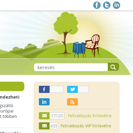
endezheti
t
szálló
európai
17120
Feliratkozás hírlevélre
t többen
435
Feliratkozás VIP hírlevélre