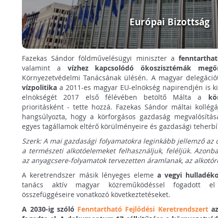
Európai Bizottság
Fazekas Sándor földművelésügyi miniszter a
fenntartha
valamint a
vízhez kapcsolódó ökoszisztémák megőr
Környezetvédelmi Tanácsának ülésén. A magyar delegációt 
vízpolitika
a 2011-es magyar EU-elnökség napirendjén is ki
elnökségét 2017 első félévében betöltő Málta a
kö
prioritásként - tette hozzá. Fazekas Sándor máltai kollégá
hangsúlyozta, hogy a körforgásos gazdaság megvalósításá
egyes tagállamok eltérő körülményeire és gazdasági teherb
Szerk: A mai gazdasági folyamatokra leginkább jellemző az 
a természeti alkotóelemeket felhasználjuk, feléljük. Azon
az anyagcsere-folyamatok tervezetten áramlanak, az alkotó
A keretrendszer másik lényeges eleme
a vegyi hulladék
tanács aktív magyar közreműködéssel fogadott el
összefüggéseire vonatkozó következtetéseket.
A 2030-ig szóló
Fenntartható Fejlődési Keretrendszert
az