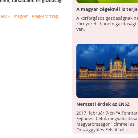
lmi, társadalmi és gazdasági
A magyar cégeknél is terje
körforgásos gazdasági mod
dékok
magyar
Magyarország
A körforgásos gazdaságnak 
környezeti, hanem gazdasági 
van.
Nemzeti érdek az ENSZ
fenntartható fejlesztési c
2017. február 7-én "A Fenntar
megvalósulása!
Fejlődési Célok megvalósítása
Magyarországon" címmel az
Országgyűlés Felsőházi ...