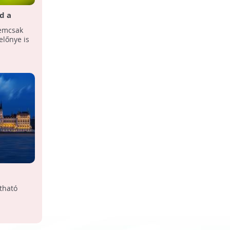
d a
ell
nemcsak
előnye is
éljainak
tható