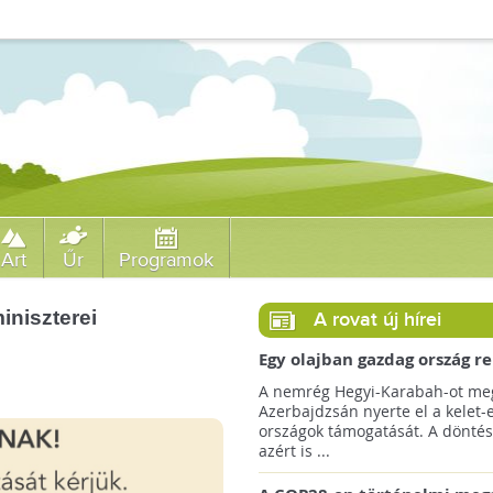
Art
Űr
Programok
iniszterei
A rovat új hírei
Egy olajban gazdag ország r
jövőre a COP29 klímacsúcso
A nemrég Hegyi-Karabah-ot meg
Azerbajdzsán nyerte el a kelet-
országok támogatását. A döntés
azért is ...