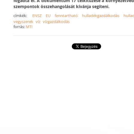
fogadta el. A dokumentum 17 célkitűzése a környezetvéde
szempontok összehangolását kívánja segíteni.
címkék:
ENSZ
EU
fenntartható
hulladékgazdálkodás
hulla
vegyszerek
víz
vízgazdálkodás
forrás:
MTI