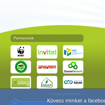
Partnereink
További partnereink »
Kövess minket a faceboo