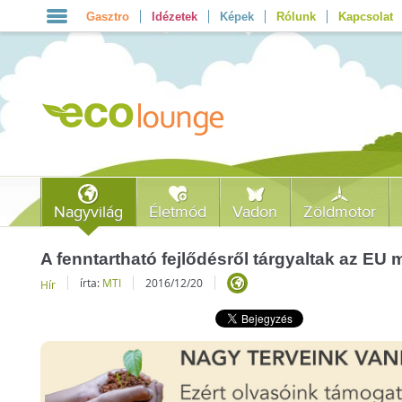
Gasztro
Idézetek
Képek
Rólunk
Kapcsolat
Nagyvilág
Életmód
Vadon
Zöldmotor
A fenntartható fejlődésről tárgyaltak az EU m
írta:
MTI
2016/12/20
Hír