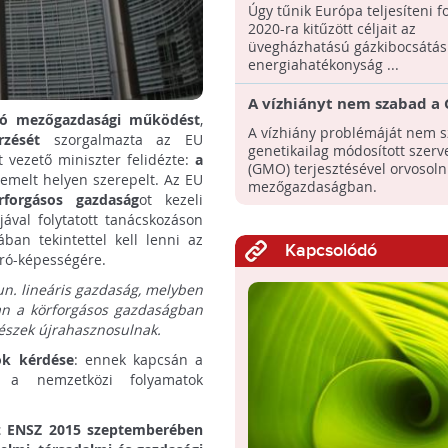
Európában
Úgy tűnik Európa teljesíteni f
2020-ra kitűzött céljait az
üvegházhatású gázkibocsátás
energiahatékonyság ...
A vízhiányt nem szabad a
tó mezőgazdasági működést
,
terjesztésével orvosolni!
A vízhiány problémáját nem 
zését
szorgalmazta az EU
genetikailag módosított szerv
vezető miniszter felidézte:
a
(GMO) terjesztésével orvosoln
emelt helyen szerepelt. Az EU
mezőgazdaságban.
rforgásos gazdaság
ot kezeli
jával folytatott tanácskozáson
ban tekintettel kell lenni az
Kapcsolódó
író-képességére.
un. lineáris gazdaság, melyben
ban a körforgásos gazdaságban
részek újrahasznosulnak.
ok kérdése
: ennek kapcsán a
 a nemzetközi folyamatok
 ENSZ 2015 szeptemberében