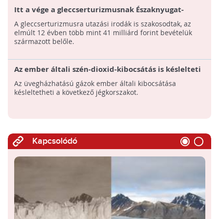
Itt a vége a gleccserturizmusnak Északnyugat-
Kínában: Veszélybe került az ivóvíz
A gleccserturizmusra utazási irodák is szakosodtak, az
elmúlt 12 évben több mint 41 milliárd forint bevételük
származott belőle.
Az ember általi szén-dioxid-kibocsátás is késlelteti
a következő jégkorszakot
Az üvegházhatású gázok ember általi kibocsátása
késleltetheti a következő jégkorszakot.
Kapcsolódó