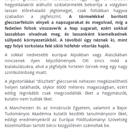
hegyoldalakról aláhulló sziklatörmelék beborítja a völgyben
lassan előrehaladó jégtömeget, csak foltokban hagyva
szabadon a jégfelszínt.
A törmelékkel borított
gleccserfelszín elnyeli a napsugarakat és megolvad, míg a
fedetlen foltok visszaverik a Nap sugarait, ezért sokkal
lassabban olvadnak meg, és lassanként kiemelkednek
süllyedő környezetükből. A távolból úgy néznek ki, mint
egy folyó torkolata felé sikló hófehér vitorlás hajók.
A sokkal nedvesebb európai Alpokban vagy Alaszkában
nincsenek ilyen képződmények. Ott sincs mód a
kialakulásukra, ahol a jégfolyók hirtelen törnek meg egy nagy
szintkülönbség miatt.
A jégvitorlákkal "díszített" gleccserek nehezen megközelíthető
helyen találhatók, olykor 6000 méteres magasságban, ezért
eddig leginkább csak megcsodálták őket a hegymászók,
kutatni nem tudták őket.
A Manchesteri és az Innsbrucki Egyetem, valamint a Bajor
Tudományos Akadémia kutatói kezdték tanulmányozni őket,
eddigi eredményeikről az Európai Földtudományi Szövetség
közelmúltban tartott bécsi közgyűlésén számoltak be.