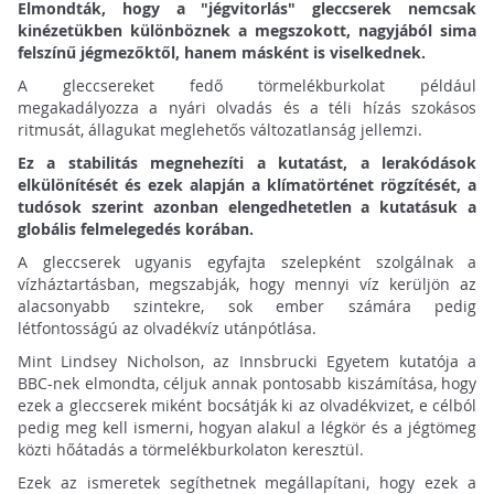
Elmondták, hogy a "jégvitorlás" gleccserek nemcsak
kinézetükben különböznek a megszokott, nagyjából sima
felszínű jégmezőktől, hanem másként is viselkednek.
A gleccsereket fedő törmelékburkolat például
megakadályozza a nyári olvadás és a téli hízás szokásos
ritmusát, állagukat meglehetős változatlanság jellemzi.
Ez a stabilitás megnehezíti a kutatást, a lerakódások
elkülönítését és ezek alapján a klímatörténet rögzítését, a
tudósok szerint azonban elengedhetetlen a kutatásuk a
globális felmelegedés korában.
A gleccserek ugyanis egyfajta szelepként szolgálnak a
vízháztartásban, megszabják, hogy mennyi víz kerüljön az
alacsonyabb szintekre, sok ember számára pedig
létfontosságú az olvadékvíz utánpótlása.
Mint Lindsey Nicholson, az Innsbrucki Egyetem kutatója a
BBC-nek elmondta, céljuk annak pontosabb kiszámítása, hogy
ezek a gleccserek miként bocsátják ki az olvadékvizet, e célból
pedig meg kell ismerni, hogyan alakul a légkör és a jégtömeg
közti hőátadás a törmelékburkolaton keresztül.
Ezek az ismeretek segíthetnek megállapítani, hogy ezek a