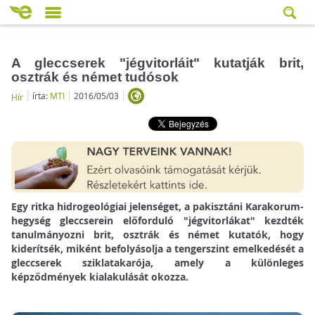
A gleccserek "jégvitorláit" kutatják brit,
osztrák és német tudósok
írta:
MTI
2016/05/03
Hír
Egy ritka hidrogeológiai jelenséget, a pakisztáni Karakorum-
hegység gleccserein előforduló "jégvitorlákat" kezdték
tanulmányozni brit, osztrák és német kutatók, hogy
kiderítsék, miként befolyásolja a tengerszint emelkedését a
gleccserek sziklatakarója, amely a különleges
képződmények kialakulását okozza.