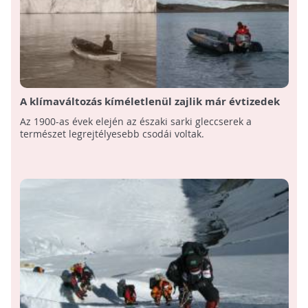
A klímaváltozás kíméletlenül zajlik már évtizedek
óta: Íme 100 évnyi gleccserolvadás képekben
Az 1900-as évek elején az északi sarki gleccserek a
természet legrejtélyesebb csodái voltak.