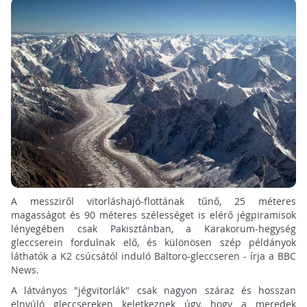
A messziről vitorláshajó-flottának tűnő, 25 méteres
magasságot és 90 méteres szélességet is elérő jégpiramisok
lényegében csak Pakisztánban, a Karakorum-hegység
gleccserein fordulnak elő, és különösen szép példányok
láthatók a K2 csúcsától induló Baltoro-gleccseren - írja a BBC
News.
A látványos "jégvitorlák" csak nagyon száraz és hosszan
elnyúló gleccsereken keletkeznek úgy, hogy a meredek