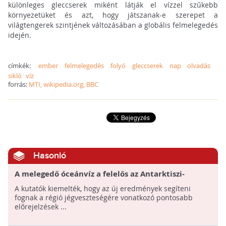
különleges gleccserek miként látják el vízzel szűkebb
környezetüket és azt, hogy játszanak-e szerepet a
világtengerek szintjének változásában a globális felmelegedés
idején.
címkék:
ember
felmelegedés
folyó
gleccserek
nap
olvadás
sikló
víz
forrás:
MTI, wikipedia.org, BBC
Hasonló
A melegedő óceánvíz a felelős az Antarktiszi-
félsziget gleccsereinek visszahúzódásáért
A kutatók kiemelték, hogy az új eredmények segíteni
fognak a régió jégveszteségére vonatkozó pontosabb
előrejelzések ...