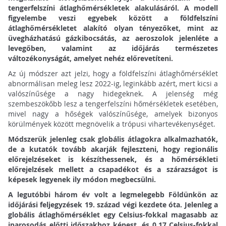
tengerfelszíni átlaghőmérsékletek alakulásáról. A modell
figyelembe veszi egyebek között a földfelszíni
átlaghőmérsékletet alakító olyan tényezőket, mint az
üvegházhatású gázkibocsátás, az aeroszolok jelenléte a
levegőben, valamint az időjárás természetes
változékonyságát, amelyet nehéz előrevetíteni.
Az új módszer azt jelzi, hogy a földfelszíni átlaghőmérséklet
abnormálisan meleg lesz 2022-ig, leginkább azért, mert kicsi a
valószínűsége a nagy hidegeknek. A jelenség még
szembeszökőbb lesz a tengerfelszíni hőmérsékletek esetében,
mivel nagy a hőségek valószínűsége, amelyek bizonyos
körülmények között megnövelik a trópusi vihartevékenységet.
Módszerük jelenleg csak globális átlagokra alkalmazhatók,
de a kutatók tovább akarják fejleszteni, hogy regionális
előrejelzéseket is készíthessenek, és a hőmérsékleti
előrejelzések mellett a csapadékot és a szárazságot is
képesek legyenek ily módon megbecsülni.
A legutóbbi három év volt a legmelegebb Földünkön az
időjárási feljegyzések 19. század végi kezdete óta. Jelenleg a
globális átlaghőmérséklet egy Celsius-fokkal magasabb az
iparosodás előtti időszakhoz képest, és 0,17 Celsius-fokkal