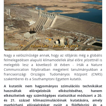
Nagy a valószínűsége annak, hogy az időjárás még a globális
felmelegedésen alapuló klímamodellek által előre jelzettnél is
melegebb lesz a következő öt évben - írták a Nature
Communication folyóiratban megjelent tanulmányukban a
franciaországi Országos Tudományos Központ (CNRS)
szakemberei és a Southamptoni Egyetem kutatói.
A kutatók nem hagyományos szimulációs technikákat
használtak előrejelzésük elkészítéséhez, hanem
elkészítettek egy számítógépes statisztikai módszert a 20.
és 21. század klímaszimulációinak kutatására, amely
megbízható előrejelzésket nyújt a földfelszíni és a