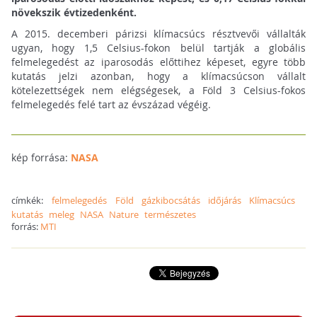
növekszik évtizedenként.
A 2015. decemberi párizsi klímacsúcs résztvevői vállalták
ugyan, hogy 1,5 Celsius-fokon belül tartják a globális
felmelegedést az iparosodás előttihez képeset, egyre több
kutatás jelzi azonban, hogy a klímacsúcson vállalt
kötelezettségek nem elégségesek, a Föld 3 Celsius-fokos
felmelegedés felé tart az évszázad végéig.
kép forrása:
NASA
címkék:
felmelegedés
Föld
gázkibocsátás
időjárás
Klímacsúcs
kutatás
meleg
NASA
Nature
természetes
forrás:
MTI