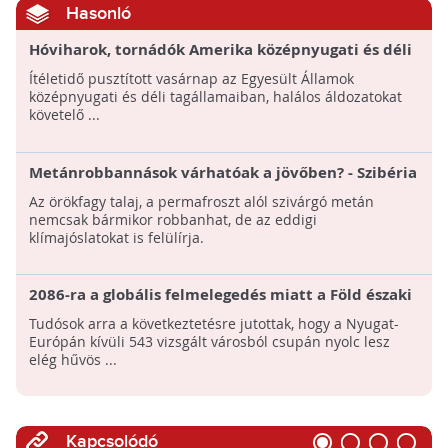
Hasonló
Hóviharok, tornádók Amerika középnyugati és déli
részén
Ítéletidő pusztított vasárnap az Egyesült Államok
középnyugati és déli tagállamaiban, halálos áldozatokat
követelő ...
Metánrobbannások várhatóak a jövőben? - Szibéria
olvadó örökfagy talaja "időzített bombákat" rejt
Az örökfagy talaj, a permafroszt alól szivárgó metán
nemcsak bármikor robbanhat, de az eddigi
klímajóslatokat is felülírja.
2086-ra a globális felmelegedés miatt a Föld északi
féltekén található legtöbb város alkalmatlanná
Tudósok arra a következtetésre jutottak, hogy a Nyugat-
válhat nyári olimpia megrendezésére
Európán kívüli 543 vizsgált városból csupán nyolc lesz
elég hűvös ...
Kapcsolódó