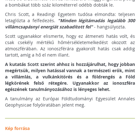
a bombákat több száz kilométerrel odébb dobták le.
Chris Scott, a Readingi Egyetem tudósa elmondta: teljesen
letaglózta a felfedezés.
"Minden légitámadás legalább 300
villámcsapásnyi energiát szabadított fel"
- hangsúlyozta.
Scott ugyanakkor elismerte, hogy ez átmeneti hatás volt, és
csak csekély mértékű hőmérsékletemelkedést okozott az
atmoszférában. Az ionoszférára gyakorolt hatás csak addig
tartott, amíg a hő el nem illant.
A kutatás Scott szerint ahhoz is hozzájárulhat, hogy jobban
megértsük, milyen hatással vannak a természeti erők, mint
a villámlás, a vulkánkitörés és a földrengés a Föld
légkörének felső rétegére. Ugyanakkor az ionoszféra
egészének tanulmányozásához is lényeges lehet.
A tanulmány az Európai Földtudományi Egyesület Annales
Geophysicae folyóiratában jelent meg.
Kép forrása