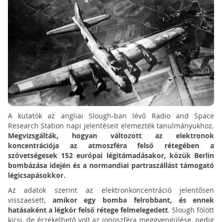
A kutatók az angliai Slough-ban lévő Radio and Space
Research Station napi jelentéseit elemezték tanulmányukhoz.
Megvizsgálták, hogyan változott az elektronok
koncentrációja az atmoszféra felső rétegében a
szövetségesek 152 európai légitámadásakor, közük Berlin
bombázása idején és a normandiai partraszállást támogató
légicsapásokkor.
Az adatok szerint az elektronkoncentráció jelentősen
visszaesett,
amikor egy bomba felrobbant, és ennek
hatásaként a légkör felső rétege felmelegedett
. Slough fölött
kicsi, de érzékelhető volt az ionoszféra meggyengülése, pedig