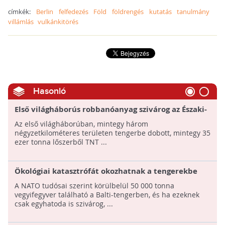
címkék:
Berlin
felfedezés
Föld
földrengés
kutatás
tanulmány
villámlás
vulkánkitörés
Hasonló
Első világháborús robbanóanyag szivárog az Északi-
tengerbe a belgiumi partoknál
Az első világháborúban, mintegy három
négyzetkilométeres területen tengerbe dobott, mintegy 35
ezer tonna lőszerből TNT ...
Ökológiai katasztrófát okozhatnak a tengerekbe
dobott világháborús vegyi fegyverek: Kipusztulhat
A NATO tudósai szerint körülbelül 50 000 tonna
a Balti-tenger élővilága
vegyifegyver található a Balti-tengerben, és ha ezeknek
csak egyhatoda is szivárog, ...