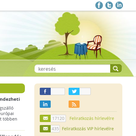
endezheti
t
szálló
európai
17120
Feliratkozás hírlevélre
t többen
435
Feliratkozás VIP hírlevélre