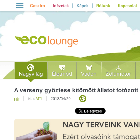
Gasztro
Idézetek
Képek
Rólunk
Kapcsolat
Nagyvilág
Életmód
Vadon
Zöldmotor
A verseny győztese kitömött állatot fotózott
írta:
MTI
2018/04/29
Hír