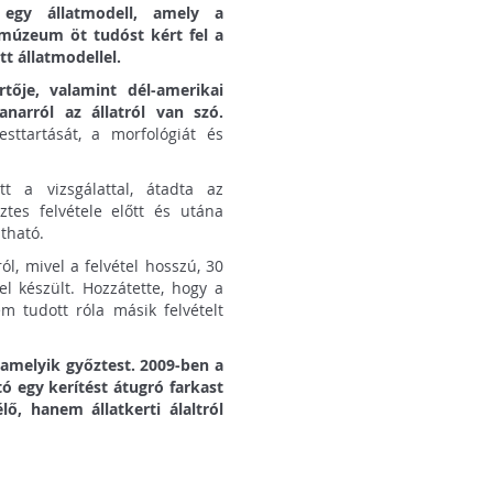
 egy állatmodell, amely a
 múzeum öt tudóst kért fel a
tt állatmodellel.
tője, valamint dél-amerikai
narról az állatról van szó.
esttartását, a morfológiát és
t a vizsgálattal, átadta az
ztes felvétele előtt és utána
tható.
l, mivel a felvétel hosszú, 30
l készült. Hozzátette, hogy a
em tudott róla másik felvételt
lamelyik győztest. 2009-ben a
tó egy kerítést átugró farkast
ő, hanem állatkerti álaltról