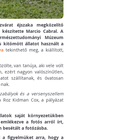
zvárat éjszaka megközelítő
 készítette Marcio Cabral. A
Természettudományi Múzeum
 kitömött állatot használt a
va
tekinthető meg, a kiállított,
ölte, van tanúja, aki vele volt
, ezért nagyon valószínűtlen,
atot szállítanak, és óvatosan
-nak.
szabályok és a versenyszellem
a Roz Kidman Cox, a pályázat
llatok saját környezetükben
emlékezve a fotós arról írt,
n besétált a fotózásba.
 a figyelmüket arra, hogy a