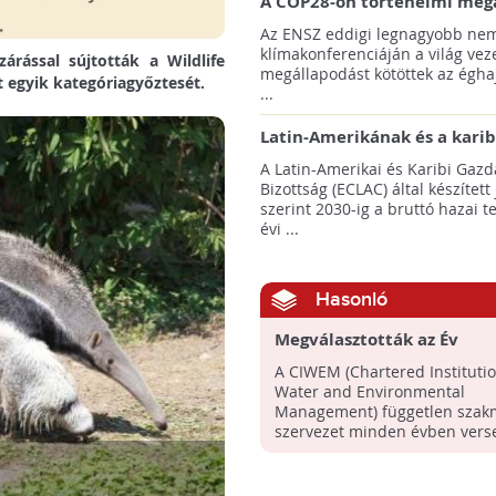
A COP28-on történelmi meg
született! - Összefoglaló az 
Az ENSZ eddigi legnagyobb nem
klímacsúcsáról
klímakonferenciáján a világ veze
zárással sújtották a Wildlife
megállapodást kötöttek az éghaj
t egyik kategóriagyőztesét.
...
Latin-Amerikának és a karib
térségnek növelniük kell ki
A Latin-Amerikai és Karibi Gazd
az éghajlatvédelmi célok el
Bizottság (ECLAC) által készített
szerint 2030-ig a bruttó hazai 
évi ...
Hasonló
Megválasztották az Év
Környezetvédelmi Fotósát
A CIWEM (Chartered Institutio
Water and Environmental
Management) független szak
szervezet minden évben vers
hirdet ...