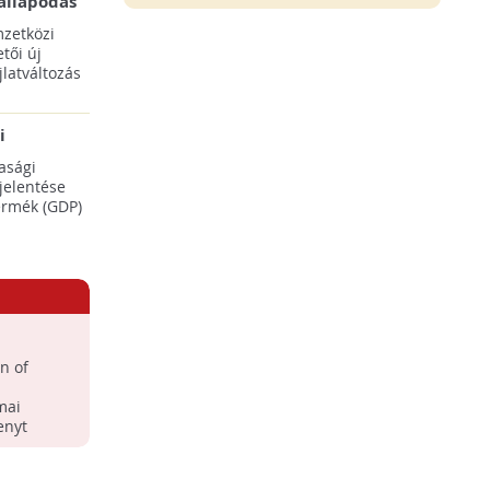
állapodás
ENSZ 28.
zetközi
tői új
latváltozás
i
adásaikat
asági
éréséhez
 jelentése
termék (GDP)
!
n of
mai
enyt