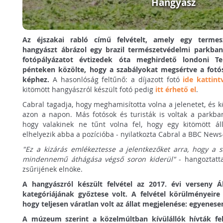
Hangyász
Az éjszakai rabló című felvételt, amely egy termes
hangyászt ábrázol egy brazil természetvédelmi parkban
fotópályázatot évtizedek óta meghirdető londoni 
pénteken közölte, hogy a szabályokat megsértve a fotós
képhez.
A hasonlóság feltűnő: a díjazott fotó
ide kattint
kitömött hangyászról készült fotó pedig
itt érhető el
.
Cabral tagadja, hogy meghamisította volna a jelenetet, és köz
azon a napon. Más fotósok és turisták is voltak a parkban
hogy valakinek ne tűnt volna fel, hogy egy kitömött áll
elhelyezik abba a pozícióba - nyilatkozta Cabral a BBC News
"Ez a kizárás emlékeztesse a jelentkezőket arra, hogy a 
mindennemű áthágása végső soron kiderül"
- hangoztatt
zsűrijének elnöke.
A hangyászról készült felvétel az 2017. évi verseny Á
kategóriájának győztese volt. A felvétel körülményeire 
hogy teljesen váratlan volt az állat megjelenése: egyenese
A múzeum szerint a közelmúltban kívülállók hívták fel