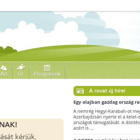
Art
Űr
Programok
A rovat új hírei
Egy olajban gazdag ország r
jövőre a COP29 klímacsúcso
A nemrég Hegyi-Karabah-ot meg
Azerbajdzsán nyerte el a kelet-
országok támogatását. A döntés
azért is ...