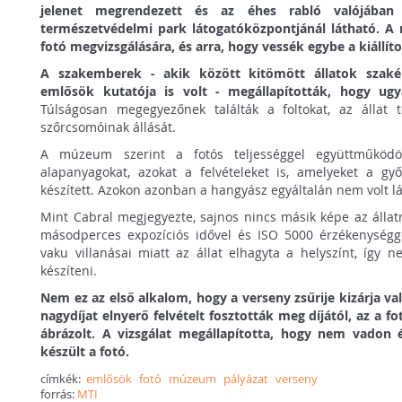
jelenet megrendezett és az éhes rabló valójában
természetvédelmi park látogatóközpontjánál látható. A
fotó megvizsgálására, és arra, hogy vessék egybe a kiállíto
A szakemberek - akik között kitömött állatok szakér
emlősök kutatója is volt - megállapították, hogy ugya
Túlságosan megegyezőnek találták a foltokat, az állat t
szőrcsomóinak állását.
A múzeum szerint a fotós teljességgel együttműködöt
alapanyagokat, azokat a felvételeket is, amelyeket a győ
készített. Azokon azonban a hangyász egyáltalán nem volt lá
Mint Cabral megjegyezte, sajnos nincs másik képe az állatró
másodperces expozíciós idővel és ISO 5000 érzékenységge
vaku villanásai miatt az állat elhagyta a helyszínt, így n
készíteni.
Nem ez az első alkalom, hogy a verseny zsűrije kizárja va
nagydíjat elnyerő felvételt fosztották meg díjától, az a fo
ábrázolt. A vizsgálat megállapította, hogy nem vadon él
készült a fotó.
címkék:
emlősök
fotó
múzeum
pályázat
verseny
forrás:
MTI