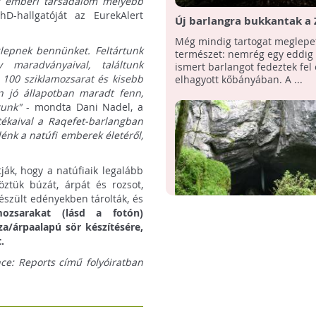
 az emberi társadalom mélyebb
D-hallgatóját az EurekAlert
Új barlangra bukkantak a
völgyében!
Még mindig tartogat meglepe
lepnek bennünket. Feltártunk
természet: nemrég egy eddig
maradványaival, találtunk
ismert barlangot fedeztek fel
y 100 sziklamozsarat és kisebb
elhagyott kőbányában. A ...
 jó állapotban maradt fenn,
tunk"
- mondta Dani Nadel, a
ítékaival a Raqefet-barlangban
énk a natúfi emberek életéről,
ák, hogy a natúfiaik legalább
öztük búzát, árpát és rozsot,
észült edényekben tárolták, és
mozsarakat (lásd a fotón)
za/árpaalapú sör készítésére,
Rejtély: furcsa dolgokra le
.
most felfedezett szlovák
Furcsa dolgokat, köztük ember
ce: Reports című folyóiratban
barlangokban
maradványokat és világhábor
kézigránátokat is találtak a n
felfedezett négy újabb ...