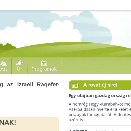
Art
Űr
Programok
g az izraeli Raqefet-
A rovat új hírei
Egy olajban gazdag ország r
jövőre a COP29 klímacsúcso
A nemrég Hegyi-Karabah-ot meg
Azerbajdzsán nyerte el a kelet-
országok támogatását. A döntés
azért is ...