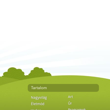
Tartalom
Art
Nagyvilág
Űr
Életmód
Programok