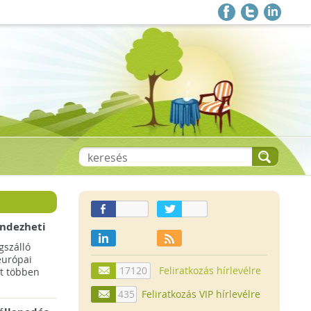
endezheti
t
szálló
európai
17120
Feliratkozás hírlevélre
t többen
435
Feliratkozás VIP hírlevélre