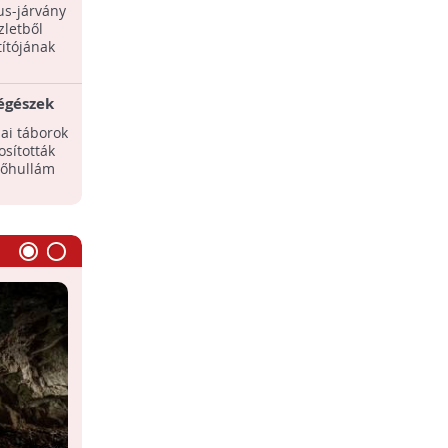
tt
us-járvány
zletből
títójának
régészek
ai
nai táborok
osították
hőhullám