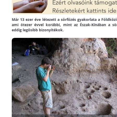
Már 13 ezer éve létezett a sörfőzés gyakorlata a Földköz
ami ötezer évvel korábbi, mint az Észak-Kínában a sörk
eddig legősibb bizonyítékok.