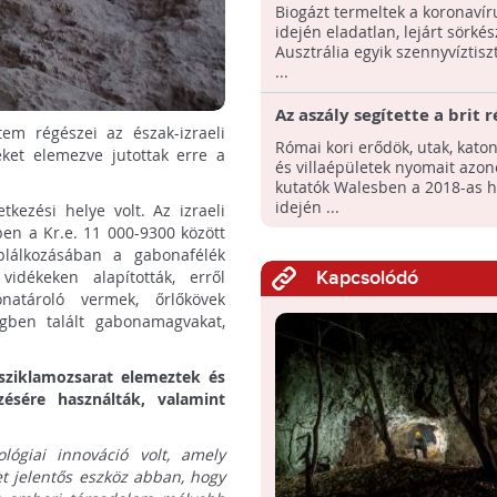
energia lett a járvány mia
Biogázt termeltek a koronavír
eladatlan készletekből
idején eladatlan, lejárt sörkés
Ausztrália egyik szennyvíztisz
...
Az aszály segítette a brit 
em régészei az észak-izraeli
munkáját, több ókori róm
Római kori erődök, utak, kato
eket elemezve jutottak erre a
emléket tártak fel
és villaépületek nyomait azon
kutatók Walesben a 2018-as 
idején ...
tkezési helye volt. Az izraeli
en a Kr.e. 11 000-9300 között
áplálkozásában a gabonafélék
vidékeken alapították, erről
Kapcsolódó
natároló vermek, őrlőkövek
gben talált gabonamagvakat,
sziklamozsarat elemeztek és
ésére használták, valamint
lógiai innováció volt, amely
zet jelentős eszköz abban, hogy