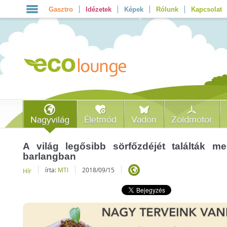
Gasztro
Idézetek
Képek
Rólunk
Kapcsolat
Nagyvilág
Életmód
Vadon
Zöldmotor
A világ legősibb sörfőzdéjét találták me
barlangban
írta:
MTI
2018/09/15
Hír