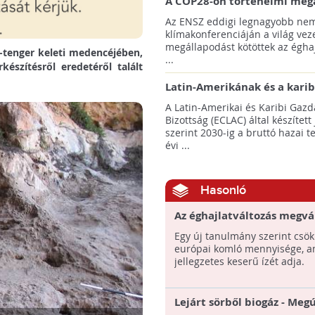
A COP28-on történelmi meg
született! - Összefoglaló az 
Az ENSZ eddigi legnagyobb nem
klímacsúcsáról
klímakonferenciáján a világ veze
megállapodást kötöttek az éghaj
i-tenger keleti medencéjében,
...
észítésről eredetéről talált
Latin-Amerikának és a karib
térségnek növelniük kell ki
A Latin-Amerikai és Karibi Gazd
az éghajlatvédelmi célok el
Bizottság (ECLAC) által készített
szerint 2030-ig a bruttó hazai 
évi ...
Hasonló
Az éghajlatváltozás megvá
a sör minőségét és ízét
Egy új tanulmány szerint csö
európai komló mennyisége, a
jellegzetes keserű ízét adja.
Lejárt sörből biogáz - Meg