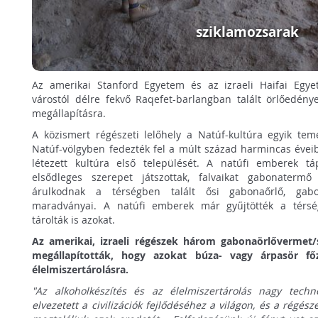
sziklamozsarak
Az amerikai Stanford Egyetem és az izraeli Haifai Egyet
várostól délre fekvő Raqefet-barlangban talált örlőedény
megállapításra.
A közismert régészeti lelőhely a Natúf-kultúra egyik teme
Natúf-völgyben fedezték fel a múlt század harmincas éveib
létezett kultúra első települését. A natúfi emberek t
elsődleges szerepet játszottak, falvaikat gabonatermő 
árulkodnak a térségben talált ősi gabonaőrlő, gabo
maradványai. A natúfi emberek már gyűjtötték a térsé
tárolták is azokat.
Az amerikai, izraeli régészek három gabonaörlővermet/
megállapították, hogy azokat búza- vagy árpasör főz
élelmiszertárolásra.
"Az alkoholkészítés és az élelmiszertárolás nagy techno
elvezetett a civilizációk fejlődéséhez a világon, és a régés