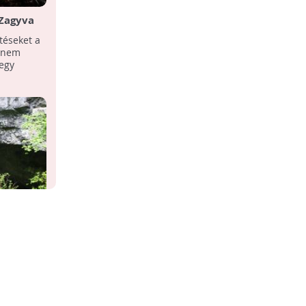
 Zagyva
Ötezer éves sörfőzde
téseket a
Ötezer éves, kora bronzkori sörfőzdét
 nem
találtak a régészek Tel-Avivban -
 egy
jelentette be vasárnap az Izraeli
Régészeti Hatóság.
ltek a
i
ús
yáron