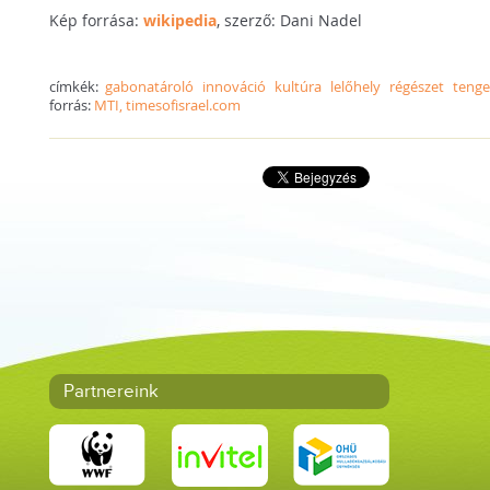
Kép forrása:
wikipedia
, szerző: Dani Nadel
címkék:
gabonatároló
innováció
kultúra
lelőhely
régészet
tenge
forrás:
MTI, timesofisrael.com
Partnereink