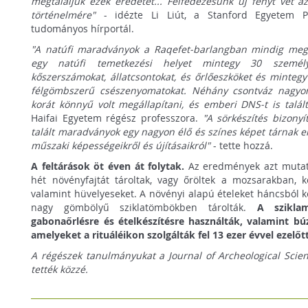
megtaláljuk ezek eredetét... Felfedezésünk új fényt vet
történelmére"
- idézte Li Liút, a Stanford Egyetem Ph
tudományos hírportál.
"A natúfi maradványok a Raqefet-barlangban mindig meg
egy natúfi temetkezési helyet mintegy 30 személy 
kőszerszámokat, állatcsontokat, és őrlőeszköket és minteg
félgömbszerű csészenyomatokat. Néhány csontváz nagyon
korát könnyű volt megállapítani, és emberi DNS-t is talál
Haifai Egyetem régész professzora.
"A sörkészítés bizony
talált maradványok egy nagyon élő és színes képet tárnak el
műszaki képességeikről és újításaikról"
- tette hozzá.
A feltárások öt éven át folytak.
Az eredmények azt mutatj
hét növényfajtát tároltak, vagy őröltek a mozsarakban, k
valamint hüvelyeseket. A növényi alapú ételeket háncsból k
nagy gömbölyű sziklatömbökben tárolták.
A szikla
gabonaőrlésre és ételkészítésre használták, valamint bú
amelyeket a rituáléikon szolgálták fel 13 ezer évvel ezelőtt
A régészek tanulmányukat a Journal of Archeological Scien
tették közzé.