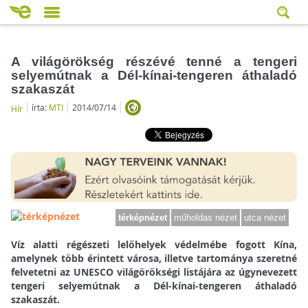
A világörökség részévé tenné a tengeri
selyemútnak a Dél-kínai-tengeren áthaladó
szakaszát
írta:
MTI
2014/07/14
Hír
térképnézet
műholdas nézet
utca nézet
Víz alatti régészeti lelőhelyek védelmébe fogott Kína,
amelynek több érintett városa, illetve tartománya szeretné
felvetetni az UNESCO világörökségi listájára az úgynevezett
tengeri selyemútnak a Dél-kínai-tengeren áthaladó
szakaszát.