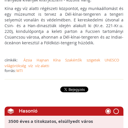
Kína egy víz alatti régészeti központot, egy munkaállomást és
egy múzeumot is tervez a Dél-kínai-tengeren a tengeri
selyemút vonalán és védelmében. E kereskedelmi útvonal a
Csin- és a Han-dinasztiák idején alakult ki (Kr.e. 221-Kr.u.
220), kiindulópontja a keleti parton a Fucsien tartományi
Csüancsou városa, ahonnan a Dél-kínai-tengeren és az Indiai-
óceánon keresztül a Földközi-tengerig húzódik.
címkék:
Ázsia
Hajnan
Kína
Szakértők
szigetek
UNESCO
világörökség
víz
víz alatti
forrás:
MTI
Hasonló
3500 éves a titokzatos, elsüllyedt város