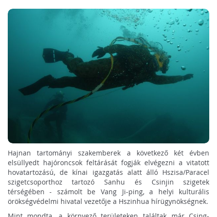
Hajnan tartományi szakemberek a következő két évben
elsüllyedt hajóroncsok feltárását fogják elvégezni a vitatott
hovatartozású, de kínai igazgatás alatt álló Hszisa/Paracel
szigetcsoporthoz tartozó Sanhu és Csinjin szigetek
térségében - számolt be Vang Ji-ping, a helyi kulturális
örökségvédelmi hivatal vezetője a Hszinhua hírügynökségnek.
Mint mondta, a környező területeken találtak már Csing-