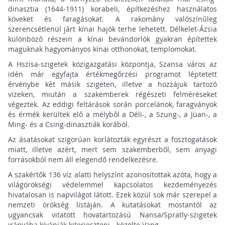
dinasztia (1644-1911) korabeli, építkezéshez használatos
köveket és faragásokat. A rakomány valószínűleg
szerencsétlenül járt kínai hajók terhe lehetett. Délkelet-Ázsia
különböző részein a kínai bevándorlók gyakran építettek
maguknak hagyományos kínai otthonokat, templomokat.
A Hszisa-szigetek közigazgatási központja, Szansa város az
idén már egyfajta értékmegőrzési programot léptetett
érvénybe két másik szigeten, illetve a hozzájuk tartozó
vizeken, miután a szakemberek régészeti felméréseket
végeztek. Az eddigi feltárások során porcelánok, faragványok
és érmék kerültek elő a mélyből a Déli-, a Szung-, a Jüan-, a
Ming- és a Csing-dinasztiák korából.
Az ásatásokat szigorúan korlátozták egyrészt a fosztogatások
miatt, illetve azért, mert sem szakemberből, sem anyagi
forrásokból nem áll elegendő rendelkezésre.
A szakértők 136 víz alatti helyszínt azonosítottak azóta, hogy a
világörökségi védelemmel kapcsolatos kezdeményezés
hivatalosan is napvilágot látott. Ezek közül sok már szerepel a
nemzeti örökség listáján. A kutatásokat mostantól az
ugyancsak vitatott hovatartozású Nansa/Spratly-szigetek
irányába kívánják kiterjeszteni - közölte Vang.