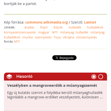
borítják be a partot.
Kép forrása:
commons.wikimedia.org
/ Szerző:
Lamiot
címkék:
áradás
folyó
folyók
hulladék
hulladékok
környezetszennyezés
magyar
MTI
műanyag hulladék
műanyag
hulladékok
munka
szennyezés
Tisza
Ukrajna
vízszennyezés
forrás:
MTI
Hasonló
Veszélyben a mangroveerdők a műanyagszemét
miatt
Egy új kutatás szerint a folyókba kerülő műanyaghulladék
leginkább a mangrove-erdőket veszélyezteti, különösen ...