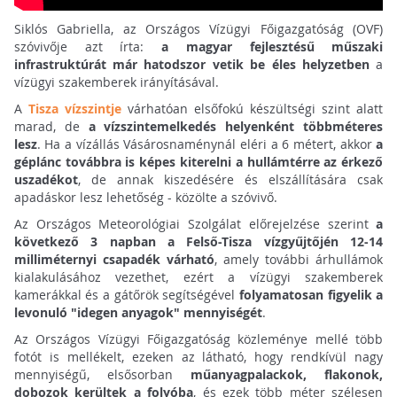
Siklós Gabriella, az Országos Vízügyi Főigazgatóság (OVF)
szóvivője azt írta:
a magyar fejlesztésű műszaki
infrastruktúrát már hatodszor vetik be éles helyzetben
a
vízügyi szakemberek irányításával.
A
Tisza vízszintje
várhatóan elsőfokú készültségi szint alatt
marad, de
a vízszintemelkedés helyenként többméteres
lesz
. Ha a vízállás Vásárosnaménynál eléri a 6 métert, akkor
a
géplánc továbbra is képes kiterelni a hullámtérre az érkező
uszadékot
, de annak kiszedésére és elszállítására csak
apadáskor lesz lehetőség - közölte a szóvivő.
Az Országos Meteorológiai Szolgálat előrejelzése szerint
a
következő 3 napban a Felső-Tisza vízgyűjtőjén 12-14
milliméternyi csapadék várható
, amely további árhullámok
kialakulásához vezethet, ezért a vízügyi szakemberek
kamerákkal és a gátőrök segítségével
folyamatosan figyelik a
levonuló "idegen anyagok" mennyiségét
.
Az Országos Vízügyi Főigazgatóság közleménye mellé több
fotót is mellékelt, ezeken az látható, hogy rendkívül nagy
mennyiségű, elsősorban
műanyagpalackok, flakonok,
dobozok kerültek a folyóba
, és ezek több méter szélesen