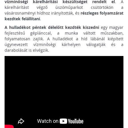
vízminőségi kárelhárítási készültséget rendelt el
. A
kárelhárítást végző úszóműparkot csütörtökön a
vásárosnaményi hídhoz irányították, és
részleges folyamzárat
kezdtek felállítani
.
A hulladékot péntek délelőtt kezdték kiszedni
egy magyar
fejlesztésű géplánccal, a munka váltott műszakban,
folyamatosan zajlik. A hulladékot a híd lábánál kiépített
úgynevezett vízminőségi kárhelyen válogatják és a
darabolását is elvégzik.