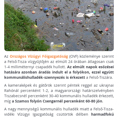
Az
Országos Vízügyi Főigazgatóság
(OVF) közleménye szerint
a Felső-Tisza vízgyűjtőjén az elmúlt 24 órában átlagosan csak
1-4 milliméternyi csapadék hullott.
Az elmúlt napok esőzései
hatására azonban áradás indult el a folyókon, ezzel együtt
kommunálishulladék-szennyezés is érkezett
a Felső-Tiszára.
A kameraképek és gátőrök szerint péntek reggel az ukrajnai
Rahónál percenként 1-2, a magyarországi határszelvényben
Tiszabecsnél percenként 30-40 kommunális hulladék érkezett,
míg
a Szamos folyón Csengernél percenként 60-80 jön
.
A nagy mennyiségű kommunális hulladék miatt a Felső-Tisza-
vidéki Vízügyi Igazgatóság csütörtök délben
harmadfokú