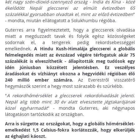
két nagy szén-dioxid-szennyező ország - India és Kína - közé
ékelődött Nepál gleccserei az elmúlt évtizedben 65
százalékkal gyorsabban olvadtak el, mint az előző évtizedben
"
- mondta, miután ellátogatott a Solukhumbu régióba.
Guterres arra figyelmeztetett, hogy a gleccserek olvadása
miatt a megduzzadt tavak és folyók egész közösségeket
sodornak el, a tengerek pedig rekordsebességgel
emelkednek.
A Hindu Kush-Himalája gleccserei a globális
felmelegedés miatt az évszázad végére térfogatuk akár 75
százalékát is elveszíthetik - állapították meg tudósok egy
idén júniusban közzétett jelentésben. Ez veszélyes
áradásokat és vízhiányt okozna a hegyvidéki régióban élő
240 millió ember számára.
Az Everestről visszatérő
hegymászók szerint a hegy most szárazabb és szürkébb.
"
A rekordhőmérséklet a gleccserek rekordolvadását jelenti.
Nepál alig több mint 30 év alatt elvesztette jégtakarójának
közel egyharmadát
" - mondta Guterres, aki négynapos
látogatáson tartózkodik az országban.
Arra is sürgette az országokat, hogy a globális hőmérséklet-
emelkedést 1,5 Celsius-fokra korlátozzák, hogy elkerüljék
az éghajlati káoszt.