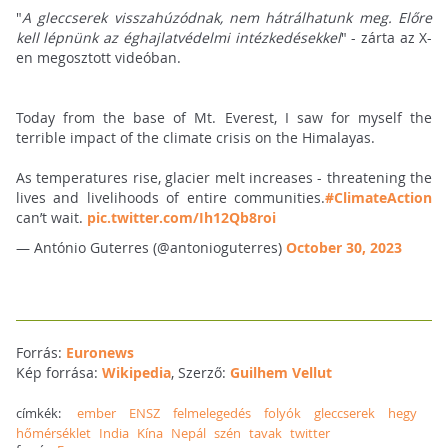
"
A gleccserek visszahúzódnak, nem hátrálhatunk meg. Előre
kell lépnünk az éghajlatvédelmi intézkedésekkel
" - zárta az X-
en megosztott videóban.
Today from the base of Mt. Everest, I saw for myself the
terrible impact of the climate crisis on the Himalayas.
As temperatures rise, glacier melt increases - threatening the
lives and livelihoods of entire communities.
#ClimateAction
can’t wait.
pic.twitter.com/Ih12Qb8roi
— António Guterres (@antonioguterres)
October 30, 2023
Forrás:
Euronews
Kép forrása:
Wikipedia
, Szerző:
Guilhem Vellut
címkék:
ember
ENSZ
felmelegedés
folyók
gleccserek
hegy
hőmérséklet
India
Kína
Nepál
szén
tavak
twitter