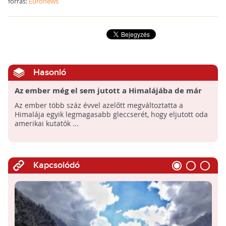
forrás:
Euronews
Hasonló
Az ember még el sem jutott a Himalájába de már
hatással volt a gleccserekre
Az ember több száz évvel azelőtt megváltoztatta a
Himalája egyik legmagasabb gleccserét, hogy eljutott oda
amerikai kutatók ...
Kapcsolódó