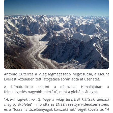
António Guterres a világ legmagasabb hegycsúcsa, a Mount
Everest közelében tett látogatása során adta át üzenetét.
A klímatudósok szerint a dél-ázsiai Himalájában a
felmelegedés nagyobb mértékű, mint a globális átlagok.
"
Azért vagyok ma itt, hogy a világ tetejéről kiáltsak: állítsuk
meg az őrületet
" - mondta az ENSZ vezetője videoüzenetben,
és a "fosszilis tüzelőanyagok korszakának" végét követelte. "
A