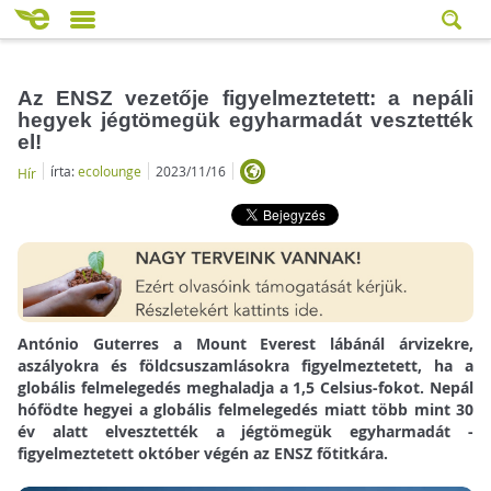
Az ENSZ vezetője figyelmeztetett: a nepáli
hegyek jégtömegük egyharmadát vesztették
el!
írta:
ecolounge
2023/11/16
Hír
António Guterres a Mount Everest lábánál árvizekre,
aszályokra és földcsuszamlásokra figyelmeztetett, ha a
globális felmelegedés meghaladja a 1,5 Celsius-fokot. Nepál
hófödte hegyei a globális felmelegedés miatt több mint 30
év alatt elvesztették a jégtömegük egyharmadát -
figyelmeztetett október végén az ENSZ főtitkára.